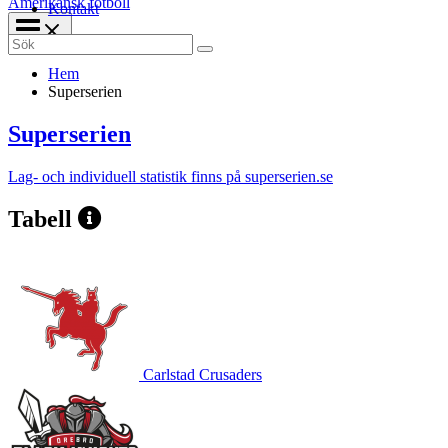
Amerikansk fotboll
Kontakt
Search
for:
Hem
Superserien
Superserien
Lag- och individuell statistik finns på superserien.se
Tabell
Carlstad Crusaders