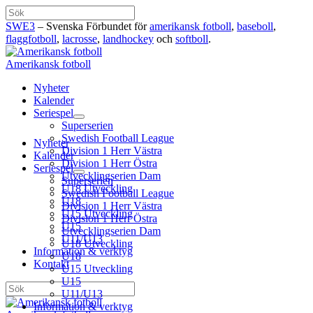
Hoppa
Sök
till
SWE3
– Svenska Förbundet för
amerikansk fotboll
,
baseboll
,
innehåll
flaggfotboll
,
lacrosse
,
landhockey
och
softboll
.
Amerikansk fotboll
Nyheter
Kalender
Seriespel
Superserien
Swedish Football League
Nyheter
Division 1 Herr Västra
Kalender
Division 1 Herr Östra
Seriespel
Utvecklingserien Dam
Superserien
U18 Utveckling
Swedish Football League
U18
Division 1 Herr Västra
U15 Utveckling
Division 1 Herr Östra
U15
Utvecklingserien Dam
U11/U13
U18 Utveckling
Information & verktyg
U18
Kontakt
U15 Utveckling
U15
Sök
U11/U13
Information & verktyg