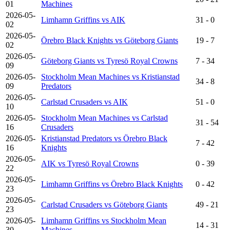
01
Machines
2026-05-
Limhamn Griffins vs AIK
31 - 0
02
2026-05-
Örebro Black Knights vs Göteborg Giants
19 - 7
02
2026-05-
Göteborg Giants vs Tyresö Royal Crowns
7 - 34
09
2026-05-
Stockholm Mean Machines vs Kristianstad
34 - 8
09
Predators
2026-05-
Carlstad Crusaders vs AIK
51 - 0
10
2026-05-
Stockholm Mean Machines vs Carlstad
31 - 54
16
Crusaders
2026-05-
Kristianstad Predators vs Örebro Black
7 - 42
16
Knights
2026-05-
AIK vs Tyresö Royal Crowns
0 - 39
22
2026-05-
Limhamn Griffins vs Örebro Black Knights
0 - 42
23
2026-05-
Carlstad Crusaders vs Göteborg Giants
49 - 21
23
2026-05-
Limhamn Griffins vs Stockholm Mean
14 - 31
30
Machines