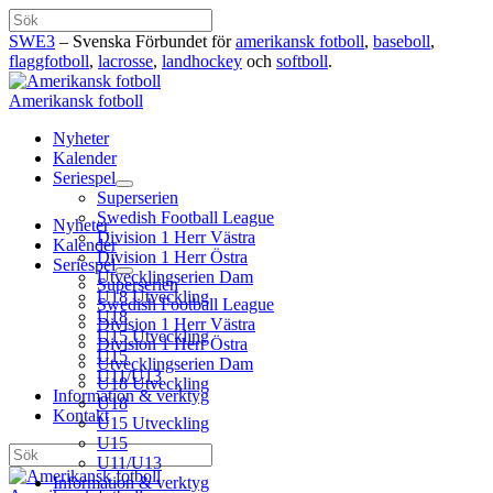
Hoppa
Sök
till
SWE3
– Svenska Förbundet för
amerikansk fotboll
,
baseboll
,
innehåll
flaggfotboll
,
lacrosse
,
landhockey
och
softboll
.
Amerikansk fotboll
Nyheter
Kalender
Seriespel
Superserien
Swedish Football League
Nyheter
Division 1 Herr Västra
Kalender
Division 1 Herr Östra
Seriespel
Utvecklingserien Dam
Superserien
U18 Utveckling
Swedish Football League
U18
Division 1 Herr Västra
U15 Utveckling
Division 1 Herr Östra
U15
Utvecklingserien Dam
U11/U13
U18 Utveckling
Information & verktyg
U18
Kontakt
U15 Utveckling
U15
Sök
U11/U13
Information & verktyg