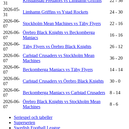
Kristianstad Predators vs Limhamn Griffins
22 - 36
31
2026-05-
Limhamn Griffins vs Ystad Rockets
24 - 30
31
2026-06-
Stockholm Mean Machines vs Täby Flyers
22 - 16
07
2026-06-
Örebro Black Knights vs Beckomberga
16 - 16
07
Maniacs
2026-06-
Täby Flyers vs Örebro Black Knights
26 - 12
07
2026-06-
Carlstad Crusaders vs Stockholm Mean
36 - 20
07
Machines
2026-06-
Beckomberga Maniacs vs Täby Flyers
14 - 14
07
2026-06-
Carlstad Crusaders vs Örebro Black Knights
30 - 0
07
2026-06-
Beckomberga Maniacs vs Carlstad Crusaders
8 - 14
07
2026-06-
Örebro Black Knights vs Stockholm Mean
8 - 6
07
Machines
Seriespel och tabeller
Superserien
Swedish Football League