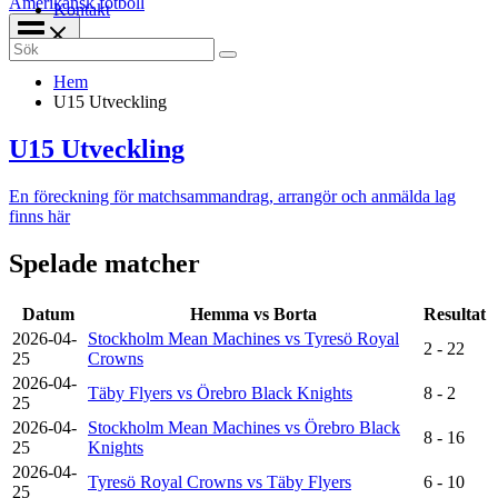
Amerikansk fotboll
Kontakt
Search
for:
Hem
U15 Utveckling
U15 Utveckling
En föreckning för matchsammandrag, arrangör och anmälda lag
finns här
Spelade matcher
Datum
Hemma vs Borta
Resultat
2026-04-
Stockholm Mean Machines vs Tyresö Royal
2 - 22
25
Crowns
2026-04-
Täby Flyers vs Örebro Black Knights
8 - 2
25
2026-04-
Stockholm Mean Machines vs Örebro Black
8 - 16
25
Knights
2026-04-
Tyresö Royal Crowns vs Täby Flyers
6 - 10
25