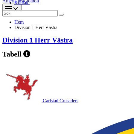
Amerikansk fotboll
Kontakt
Search
for:
Hem
Division 1 Herr Västra
Division 1 Herr Västra
Tabell
Carlstad Crusaders