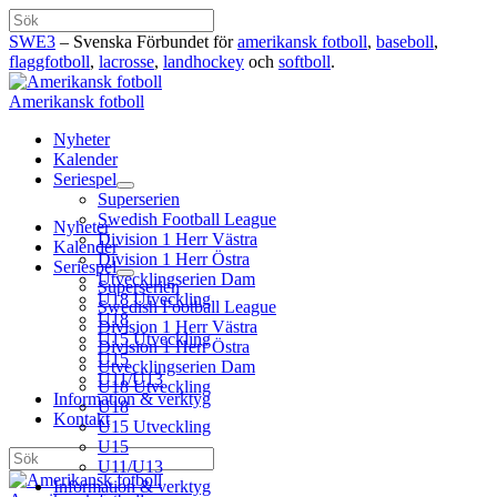
Hoppa
Sök
till
SWE3
– Svenska Förbundet för
amerikansk fotboll
,
baseboll
,
innehåll
flaggfotboll
,
lacrosse
,
landhockey
och
softboll
.
Amerikansk fotboll
Nyheter
Kalender
Seriespel
Superserien
Swedish Football League
Nyheter
Division 1 Herr Västra
Kalender
Division 1 Herr Östra
Seriespel
Utvecklingserien Dam
Superserien
U18 Utveckling
Swedish Football League
U18
Division 1 Herr Västra
U15 Utveckling
Division 1 Herr Östra
U15
Utvecklingserien Dam
U11/U13
U18 Utveckling
Information & verktyg
U18
Kontakt
U15 Utveckling
U15
Sök
U11/U13
Information & verktyg