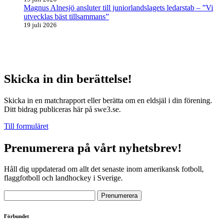
Magnus Alnesjö ansluter till juniorlandslagets ledarstab – ”Vi
utvecklas bäst tillsammans”
19 juli 2026
Skicka in din berättelse!
Skicka in en matchrapport eller berätta om en eldsjäl i din förening.
Ditt bidrag publiceras här på swe3.se.
Till formuläret
Prenumerera på vårt nyhetsbrev!
Håll dig uppdaterad om allt det senaste inom amerikansk fotboll,
flaggfotboll och landhockey i Sverige.
Förbundet