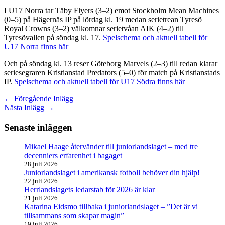
I U17 Norra tar Täby Flyers (3–2) emot Stockholm Mean Machines
(0–5) på Hägernäs IP på lördag kl. 19 medan serietrean Tyresö
Royal Crowns (3–2) välkomnar serietvåan AIK (4–2) till
Tyresövallen på söndag kl. 17.
Spelschema och aktuell tabell för
U17 Norra finns här
Och på söndag kl. 13 reser Göteborg Marvels (2–3) till redan klarar
seriesegraren Kristianstad Predators (5–0) för match på Kristianstads
IP.
Spelschema och aktuell tabell för U17 Södra finns här
←
Föregående Inlägg
Nästa Inlägg
→
Senaste inläggen
Mikael Haage återvänder till juniorlandslaget – med tre
decenniers erfarenhet i bagaget
28 juli 2026
Juniorlandslaget i amerikansk fotboll behöver din hjälp!
22 juli 2026
Herrlandslagets ledarstab för 2026 är klar
21 juli 2026
Katarina Eidsmo tillbaka i juniorlandslaget – ”Det är vi
tillsammans som skapar magin”
19 juli 2026