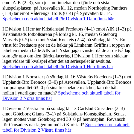
emot AIK (2–3), som just nu innehar den fjärde och sista
slutspelsplatsen, på Arosvallen kl. 12, medan Norrköping Panthers
(1–4) tar emot Vålerenga Trolls (0–4) på Sydvallen kl. 14.
Spelschema och aktuell tabell för Division 1 Dam finns här
I Division 1 Herr tar Kristianstad Predators (4–1) emot AIK (1–3) på
Kristianstads fotbollsarena på lördag kl. 16, medan Göteborg
Marvels (0–5) tar emot Ystad Rockets (2–4) på söndag kl. 13. En
vinst för Predators gör att de hakar på Limhamn Griffins i toppen av
tabellen medan både AIK och Ystad jagar vinster då de är de två lag
som gör upp om den fjärdeplacering i Division 1 Herr som skickar
laget vidare till kvalspel efter det att seriespelet är avslutat.
Spelschema och aktuell tabell för Division 1 Herr finns här
I Division 1 Norra tar på söndag kl. 16 Västerås Roedeers (1–3) mot
Upplands-Bro Broncos (3–0) på Arosvallen. Upplands-Bro Broncos
har poängsnittet 63–0 på sina tre spelade matcher, kan de hålla
nollan i ytterligare en match?
Spelschema och aktuell tabell för
Division 2 Norra finns här
I Division 2 Västra tar på söndag kl. 13 Carlstad Crusaders (2–3)
emot Göteborg Giants (3–1) på Solstadens Konstgräsplan. Senast
lagen möttes vann Göteborg med 30–0 på hemmaplan. Revansch
för Crusaders när lagen nu möts i Karlstad?
Spelschema och aktuell
tabell för Division 2 Västra finns här