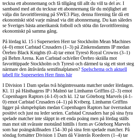
teckna ett abonnemang och få tillgång till allt du vill ta del av. I
samband med att du tecknar ett abonnemang får du möjlighet att
välja din favoritförening på SWE3 Play, denna förening får då ett
ekonomiskt stöd varje månad via ditt abonnemang. Du kan således
se Sveriges bästa amerikansk fotboll och stöta din favoritförening
ekonomiskt på samma gång.
På lördag kl. 15 i Superserien Herr tar Stockholm Mean Machines
(4–0) emot Carlstad Crusaders (1–3) på Zinkensdamms IP medan
Örebro Black Knights (0–4) tar emot Tyresö Royal Crowns (3–1)
på Behrn Arena. Kan Carlstad och/eller Örebro skrälla mot
favorittippade Stockholm och Tyresö och därmed ta sig ett stort steg
närmare den åtråvärda semifinalplatsen?
Spelschema och aktuell
tabell för Superserien Herr finns här
I Division 1 Dam spelas två högintressanta matcher under lördagen.
Kl. 11 på Hästhagens IP i Malmö tar Limhamn Griffins (2–3) emot
Copenhagen Raptors (4-1-0) och kl. 12 tar Göteborg Marvels (4-1-
0) emot Carlstad Crusaders (4–1) på Kviberg. Limhamn Griffins
ligger på slutspelsplats medan Copenhagen Raptors har överraskat
positivt och just nu leder serien. Carlstad Crusaders har på sina fyra
spelade matcher inte släppt in ett enda poäng men på lördag ställs
man mot sitt svåraste motstånd hittills i form av Göteborg Marvels
som har poängskillnaden 154–30 på sina fem spelade matcher. På
söndag fortsätter Division 1 Dam då Västerås Roedeers (1–4) tar