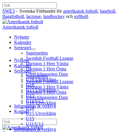
Hoppa
Sök
till
SWE3
– Svenska Förbundet för
amerikansk fotboll
,
baseboll
,
innehåll
flaggfotboll
,
lacrosse
,
landhockey
och
softboll
.
Amerikansk fotboll
Nyheter
Kalender
Seriespel
Superserien
Swedish Football League
Nyheter
Division 1 Herr Västra
Kalender
Division 1 Herr Östra
Seriespel
Utvecklingserien Dam
Superserien
U18 Utveckling
Swedish Football League
U18
Division 1 Herr Västra
U15 Utveckling
Division 1 Herr Östra
U15
Utvecklingserien Dam
U11/U13
U18 Utveckling
Information & verktyg
U18
Kontakt
U15 Utveckling
U15
Sök
U11/U13
Information & verktyg