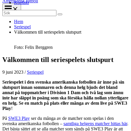
Amerikansk fotboll
Kontakt
Search
for:
Hem
Seriespel
Välkommen till seriespelets slutspurt
Foto: Felix Berggren
Välkommen till seriespelets slutspurt
9 juni 2023
/
Seriespel
Seriespelet i den svenska amerikanska fotbollen är inne på sin
slutspurt innan sommaren och denna helg bjuds det bland
annat på toppmatcher i Division 1 Dam och två lag som ännu
inte har släppt in poäng som ska försöka hålla nollan ytterligare
en helg. Se en match på plats eller många av dem live på SWE3
Play
!
På
SWE3 Play
ser du många av de matcher som spelas i den
svenska amerikanska fotbollen –
samtliga helgens matcher hittas här
.
Det bästa sättet att se alla matcher som sänds på SWE3 Play är att