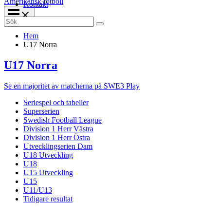
Amerikansk fotboll
Kontakt
Search
for:
Hem
U17 Norra
U17 Norra
Se en majoritet av matcherna på SWE3 Play
Seriespel och tabeller
Superserien
Swedish Football League
Division 1 Herr Västra
Division 1 Herr Östra
Utvecklingserien Dam
U18 Utveckling
U18
U15 Utveckling
U15
U11/U13
Tidigare resultat