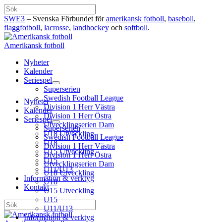
Hoppa
Sök
till
SWE3
– Svenska Förbundet för
amerikansk fotboll
,
baseboll
,
innehåll
flaggfotboll
,
lacrosse
,
landhockey
och
softboll
.
Amerikansk fotboll
Nyheter
Kalender
Seriespel
Superserien
Swedish Football League
Nyheter
Division 1 Herr Västra
Kalender
Division 1 Herr Östra
Seriespel
Utvecklingserien Dam
Superserien
U18 Utveckling
Swedish Football League
U18
Division 1 Herr Västra
U15 Utveckling
Division 1 Herr Östra
U15
Utvecklingserien Dam
U11/U13
U18 Utveckling
Information & verktyg
U18
Kontakt
U15 Utveckling
U15
Sök
U11/U13
Information & verktyg