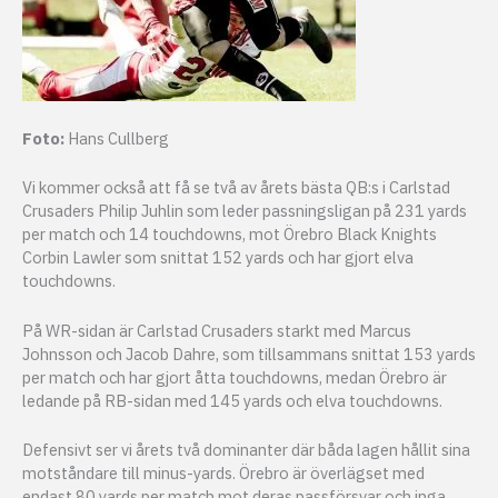
Foto:
Hans Cullberg
Vi kommer också att få se två av årets bästa QB:s i Carlstad
Crusaders Philip Juhlin som leder passningsligan på 231 yards
per match och 14 touchdowns, mot Örebro Black Knights
Corbin Lawler som snittat 152 yards och har gjort elva
touchdowns.
På WR-sidan är Carlstad Crusaders starkt med Marcus
Johnsson och Jacob Dahre, som tillsammans snittat 153 yards
per match och har gjort åtta touchdowns, medan Örebro är
ledande på RB-sidan med 145 yards och elva touchdowns.
Defensivt ser vi årets två dominanter där båda lagen hållit sina
motståndare till minus-yards. Örebro är överlägset med
endast 80 yards per match mot deras passförsvar och inga