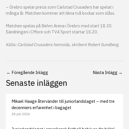
– Örebro spelar precis som Carlstad Crusaders har spelat i
många år. Matchen kommer att likna två bockar som slåss.
Matchen spelas på Behrn Arena i Örebro med start 18.30.
Sändningen i CMore och TV4 Sport startar 18.20.
Källa: Carlstad Crusaders hemsida, skribent Robert Sundberg.
←
Föregående Inlägg
Nästa Inlägg
→
Senaste inläggen
Mikael Haage återvänder till juniorlandslaget – med tre
decenniers erfarenhet i bagaget
28 juli 2026