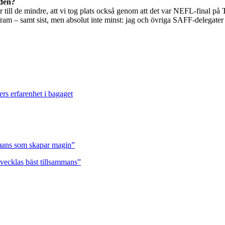
åden?
 hör till de mindre, att vi tog plats också genom att det var NEFL-final p
 fram – samt sist, men absolut inte minst: jag och övriga SAFF-delegate
ers erfarenhet i bagaget
ammans som skapar magin”
tvecklas bäst tillsammans”