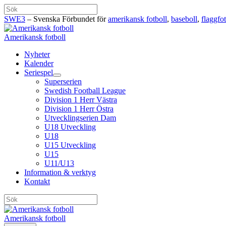
Hoppa
Sök
till
SWE3
– Svenska Förbundet för
amerikansk fotboll
,
baseboll
,
flaggfot
innehåll
Amerikansk fotboll
Nyheter
Kalender
Seriespel
Superserien
Swedish Football League
Division 1 Herr Västra
Division 1 Herr Östra
Utvecklingserien Dam
U18 Utveckling
U18
U15 Utveckling
U15
U11/U13
Information & verktyg
Kontakt
Sök
Amerikansk fotboll