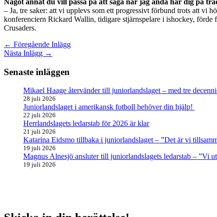
Något annat du vill passa på att säga när jag ändå har dig på tr
– Ja, tre saker: att vi upplevs som ett progressivt förbund trots att vi
konferenciern Rickard Wallin, tidigare stjärnspelare i ishockey, förde
Crusaders.
←
Föregående Inlägg
Nästa Inlägg
→
Senaste inläggen
Mikael Haage återvänder till juniorlandslaget – med tre decenni
28 juli 2026
Juniorlandslaget i amerikansk fotboll behöver din hjälp!
22 juli 2026
Herrlandslagets ledarstab för 2026 är klar
21 juli 2026
Katarina Eidsmo tillbaka i juniorlandslaget – ”Det är vi tills
19 juli 2026
Magnus Alnesjö ansluter till juniorlandslagets ledarstab – ”Vi u
19 juli 2026