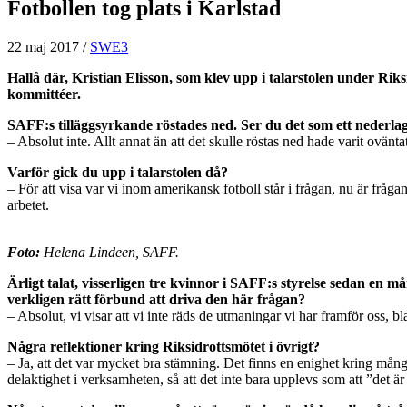
Fotbollen tog plats i Karlstad
22 maj 2017
/
SWE3
Hallå där, Kristian Elisson, som klev upp i talarstolen under Rik
kommittéer.
SAFF:s tilläggsyrkande röstades ned. Ser du det som ett nederla
– Absolut inte. Allt annat än att det skulle röstas ned hade varit ovänta
Varför gick du upp i talarstolen då?
– För att visa var vi inom amerikansk fotboll står i frågan, nu är fr
arbetet.
Foto:
Helena Lindeen, SAFF.
Ärligt talat, visserligen tre kvinnor i SAFF:s styrelse sedan en 
verkligen rätt förbund att driva den här frågan?
– Absolut, vi visar att vi inte räds de utmaningar vi har framför oss,
Några reflektioner kring Riksidrottsmötet i övrigt?
– Ja, att det var mycket bra stämning. Det finns en enighet kring mång
delaktighet i verksamheten, så att det inte bara upplevs som att ”det ä