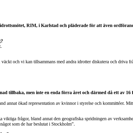
sidrottsmötet, RIM, i Karlstad och pläderade för att även ordföran
g?
t.
ågan väckt och vi kan tillsammans med andra idrotter diskutera och driva
månad tillbaka, men inte en enda förra året och därmed då ett av 16
 bland annat ökad representation av kvinnor i styrelse och kommittéer. M
a viktiga frågor, bland annat den geografiska spridningen av verksamhet 
r något som de har beslutat i Stockholm”.