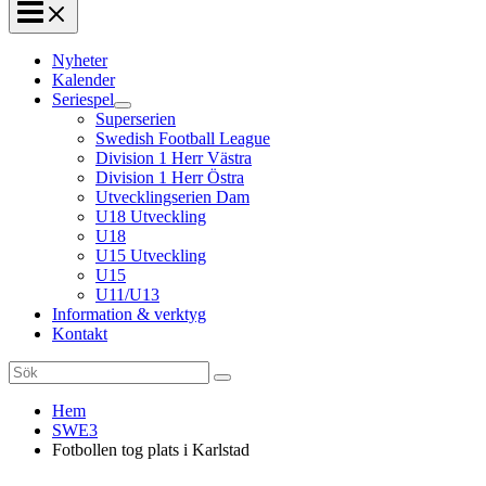
Nyheter
Kalender
Seriespel
Superserien
Swedish Football League
Division 1 Herr Västra
Division 1 Herr Östra
Utvecklingserien Dam
U18 Utveckling
U18
U15 Utveckling
U15
U11/U13
Information & verktyg
Kontakt
Search
for:
Hem
SWE3
Fotbollen tog plats i Karlstad