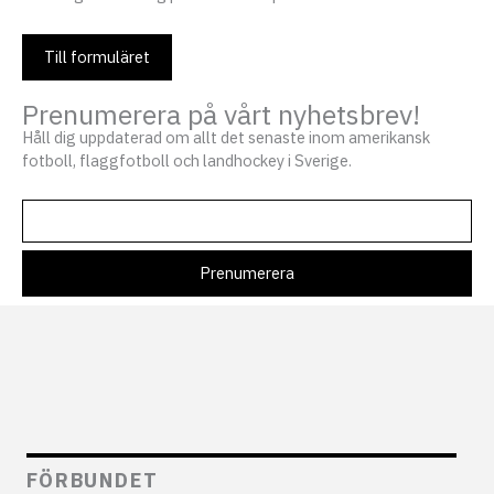
Till formuläret
Prenumerera på vårt nyhetsbrev!
Håll dig uppdaterad om allt det senaste inom amerikansk
fotboll, flaggfotboll och landhockey i Sverige.
FÖRBUNDET