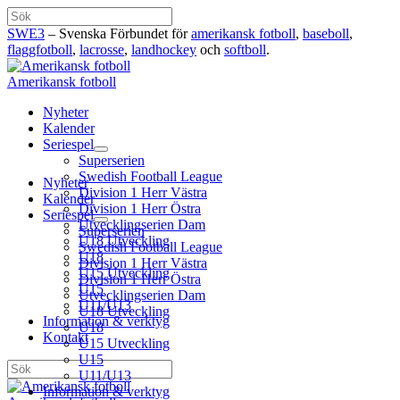
Hoppa
Sök
till
SWE3
– Svenska Förbundet för
amerikansk fotboll
,
baseboll
,
innehåll
flaggfotboll
,
lacrosse
,
landhockey
och
softboll
.
Amerikansk fotboll
Nyheter
Kalender
Seriespel
Superserien
Swedish Football League
Nyheter
Division 1 Herr Västra
Kalender
Division 1 Herr Östra
Seriespel
Utvecklingserien Dam
Superserien
U18 Utveckling
Swedish Football League
U18
Division 1 Herr Västra
U15 Utveckling
Division 1 Herr Östra
U15
Utvecklingserien Dam
U11/U13
U18 Utveckling
Information & verktyg
U18
Kontakt
U15 Utveckling
U15
Sök
U11/U13
Information & verktyg