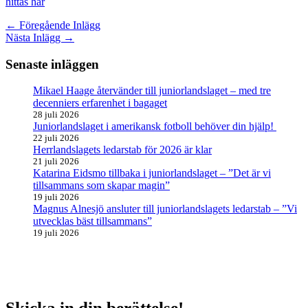
hittas här
←
Föregående Inlägg
Nästa Inlägg
→
Senaste inläggen
Mikael Haage återvänder till juniorlandslaget – med tre
decenniers erfarenhet i bagaget
28 juli 2026
Juniorlandslaget i amerikansk fotboll behöver din hjälp!
22 juli 2026
Herrlandslagets ledarstab för 2026 är klar
21 juli 2026
Katarina Eidsmo tillbaka i juniorlandslaget – ”Det är vi
tillsammans som skapar magin”
19 juli 2026
Magnus Alnesjö ansluter till juniorlandslagets ledarstab – ”Vi
utvecklas bäst tillsammans”
19 juli 2026
Skicka in din berättelse!