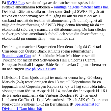
På
SWE3 Play
ser du många av de matcher som spelas i den
svenska amerikanska fotbollen –
samtliga helgens matcher hittas här
.
Det bästa sättet att se alla matcher som sänds på SWE3 Play är att
teckna ett abonnemang och få tillgång till allt du vill ta del av. I
samband med att du tecknar ett abonnemang får du möjlighet att
välja din favoritförening på SWE3 Play, denna förening får då ett
ekonomiskt stöd varje månad via ditt abonnemang. Du kan således
se Sveriges bästa amerikansk fotboll och stöta din favoritförening
ekonomiskt på samma gång – win-win för alla!
Det är ingen matcher i Superserien Herr denna helg då Carlstad
Crusaders och Örebro Black Knights spelar returmatcher i
Scandinavian Cup
och Stockholm Mean Machines reser till
Tyskland för match mot Schwäbisch Hall Unicorns i Central
European Football League. Både Scandinavian Cup-matcherna ser
du naturligtvis
live på SWE3 Play
!
I Division 1 Dam bjuds det på tre matcher denna helg. Göteborg
Marvels (2–0) reser lördagen den 13 maj till Köpenhamn för en
toppmatch mot Copenhagen Raptors (2–0), två lag som båda inlett
säsongen utan förlust. Avspark kl. 14, medan det är avspark kl. 16 i
de två andra matcherna där Västerås Roedeers (0–2) tar emot
Limhamn Griffins (1–1) på Wenströmska IP och AIK (0–2) tar emot
Norrköping Panthers (1–1) på Bergshamra IP.
Spelschemat för
Division 1 Dam hittas här