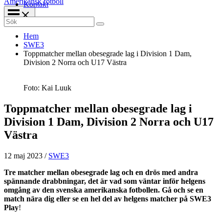
Amerikansk fotboll
Kontakt
Search
for:
Hem
SWE3
Toppmatcher mellan obesegrade lag i Division 1 Dam,
Division 2 Norra och U17 Västra
Foto: Kai Luuk
Toppmatcher mellan obesegrade lag i
Division 1 Dam, Division 2 Norra och U17
Västra
12 maj 2023
/
SWE3
Tre matcher mellan obesegrade lag och en drös med andra
spännande drabbningar, det är vad som väntar inför helgens
omgång av den svenska amerikanska fotbollen. Gå och se en
match nära dig eller se en hel del av helgens matcher på SWE3
Play
!