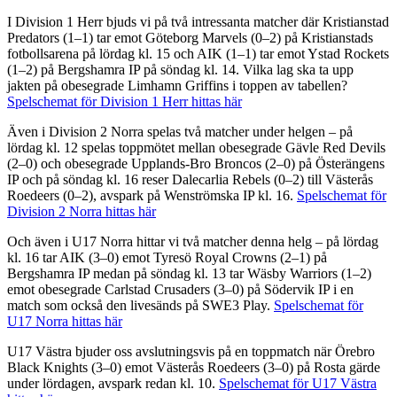
I Division 1 Herr bjuds vi på två intressanta matcher där Kristianstad
Predators (1–1) tar emot Göteborg Marvels (0–2) på Kristianstads
fotbollsarena på lördag kl. 15 och AIK (1–1) tar emot Ystad Rockets
(1–2) på Bergshamra IP på söndag kl. 14. Vilka lag ska ta upp
jakten på obesegrade Limhamn Griffins i toppen av tabellen?
Spelschemat för Division 1 Herr hittas här
Även i Division 2 Norra spelas två matcher under helgen – på
lördag kl. 12 spelas toppmötet mellan obesegrade Gävle Red Devils
(2–0) och obesegrade Upplands-Bro Broncos (2–0) på Österängens
IP och på söndag kl. 16 reser Dalecarlia Rebels (0–2) till Västerås
Roedeers (0–2), avspark på Wenströmska IP kl. 16.
Spelschemat för
Division 2 Norra hittas här
Och även i U17 Norra hittar vi två matcher denna helg – på lördag
kl. 16 tar AIK (3–0) emot Tyresö Royal Crowns (2–1) på
Bergshamra IP medan på söndag kl. 13 tar Wäsby Warriors (1–2)
emot obesegrade Carlstad Crusaders (3–0) på Södervik IP i en
match som också den livesänds på SWE3 Play.
Spelschemat för
U17 Norra hittas här
U17 Västra bjuder oss avslutningsvis på en toppmatch när Örebro
Black Knights (3–0) emot Västerås Roedeers (3–0) på Rosta gärde
under lördagen, avspark redan kl. 10.
Spelschemat för U17 Västra