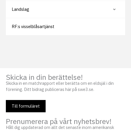
l
i
e
d
r
Landslag
o
V
d
r
i
ö
s
l
a
j
RF:s visselblåsartjänst
e
u
l
n
l
d
e
e
r
r
d
s
ö
i
l
d
j
o
u
r
n
d
Skicka in din berättelse!
e
r
Skicka in en matchrapport eller berätta om en eldsjäl i din
s
i
förening. Ditt bidrag publiceras här på swe3.se.
d
o
r
Till formuläret
Prenumerera på vårt nyhetsbrev!
Håll dig uppdaterad om allt det senaste inom amerikansk