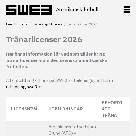
Hoppa
till
Amerikansk fotboll
innehåll
Hem
Information & verktyg
Licenser
Tränarlicenser 2026
Tränarlicenser 2026
Här finns information för vad som gäller kring
tränarlicenser inom den svenska amerikanska
fotbollen.
Alla utbildningar finns på SWE3:s utbildningsplattform
utbildning.swe3.se
BEHÖRIG
LICENSNIVÅ
UTBILDNINGAR
ATT
TRÄNA
Amerikansk fotbollslära
Grund (AFG) +