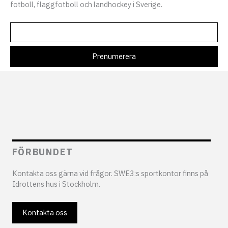
fotboll, flaggfotboll och landhockey i Sverige.
FÖRBUNDET
Kontakta oss gärna vid frågor. SWE3:s sportkontor finns på
Idrottens hus i Stockholm.
Kontakta oss