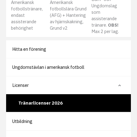
Amerikansk
Amerikansk
Ungdomslag
fotbollstränare,
fotbollslära Grund
som
endast
(AFG) + Hantering
assisterande
assisterande
av hjärnskakning,
tränare.
OBS!
behörighet
Grund v2
Max 2 per lag.
Hitta en förening
Ungdomstävlan i amerikansk fotboll
Licenser
V
i
s
a
Tränarlicenser 2026
e
l
l
e
r
Utbildning
d
ö
l