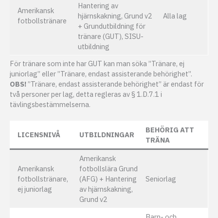
Hantering av
Amerikansk
hjärnskakning, Grund v2
Alla lag
fotbollstränare
+ Grundutbildning för
tränare (GUT), SISU-
utbildning
För tränare som inte har GUT kan man söka ”Tränare, ej
juniorlag” eller ”Tränare, endast assisterande behörighet”.
OBS!
”Tränare, endast assisterande behörighet” är endast för
två personer per lag, detta regleras av § 1.D.7.1 i
tävlingsbestämmelserna.
BEHÖRIG ATT
LICENSNIVÅ
UTBILDNINGAR
TRÄNA
Amerikansk
Amerikansk
fotbollslära Grund
fotbollstränare,
(AFG) + Hantering
Seniorlag
ej juniorlag
av hjärnskakning,
Grund v2
Barn- och