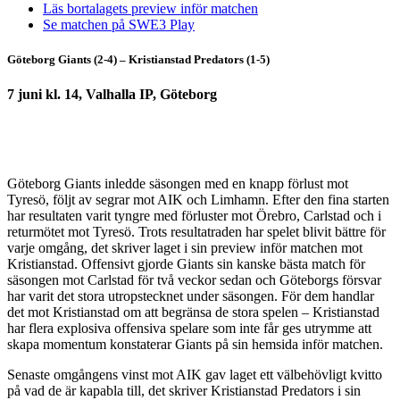
Läs bortalagets preview inför matchen
Se matchen på SWE3 Play
Göteborg Giants (2-4) – Kristianstad Predators (1-5)
7 juni kl. 14, Valhalla IP, Göteborg
Göteborg Giants inledde säsongen med en knapp förlust mot
Tyresö, följt av segrar mot AIK och Limhamn. Efter den fina starten
har resultaten varit tyngre med förluster mot Örebro, Carlstad och i
returmötet mot Tyresö. Trots resultatraden har spelet blivit bättre för
varje omgång, det skriver laget i sin preview inför matchen mot
Kristianstad. Offensivt gjorde Giants sin kanske bästa match för
säsongen mot Carlstad för två veckor sedan och Göteborgs försvar
har varit det stora utropstecknet under säsongen. För dem handlar
det mot Kristianstad om att begränsa de stora spelen – Kristianstad
har flera explosiva offensiva spelare som inte får ges utrymme att
skapa momentum konstaterar Giants på sin hemsida inför matchen.
Senaste omgångens vinst mot AIK gav laget ett välbehövligt kvitto
på vad de är kapabla till, det skriver Kristianstad Predators i sin