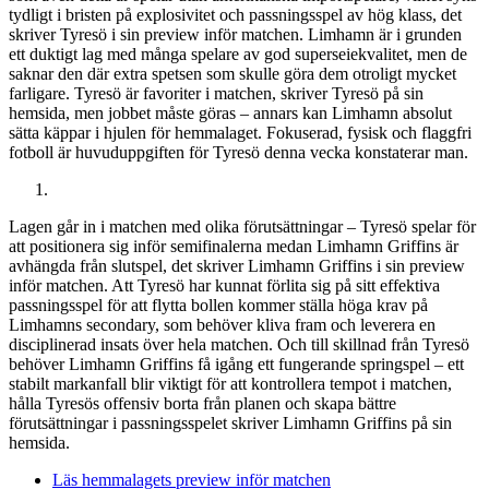
tydligt i bristen på explosivitet och passningsspel av hög klass, det
skriver Tyresö i sin preview inför matchen. Limhamn är i grunden
ett duktigt lag med många spelare av god superseiekvalitet, men de
saknar den där extra spetsen som skulle göra dem otroligt mycket
farligare. Tyresö är favoriter i matchen, skriver Tyresö på sin
hemsida, men jobbet måste göras – annars kan Limhamn absolut
sätta käppar i hjulen för hemmalaget. Fokuserad, fysisk och flaggfri
fotboll är huvuduppgiften för Tyresö denna vecka konstaterar man.
Lagen går in i matchen med olika förutsättningar – Tyresö spelar för
att positionera sig inför semifinalerna medan Limhamn Griffins är
avhängda från slutspel, det skriver Limhamn Griffins i sin preview
inför matchen. Att Tyresö har kunnat förlita sig på sitt effektiva
passningsspel för att flytta bollen kommer ställa höga krav på
Limhamns secondary, som behöver kliva fram och leverera en
disciplinerad insats över hela matchen. Och till skillnad från Tyresö
behöver Limhamn Griffins få igång ett fungerande springspel – ett
stabilt markanfall blir viktigt för att kontrollera tempot i matchen,
hålla Tyresös offensiv borta från planen och skapa bättre
förutsättningar i passningsspelet skriver Limhamn Griffins på sin
hemsida.
Läs hemmalagets preview inför matchen