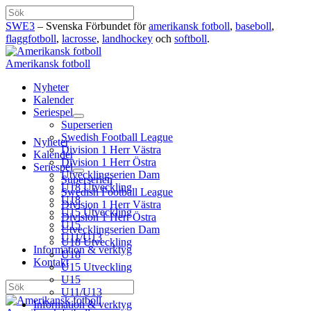
Hoppa
Sök
till
SWE3
– Svenska Förbundet för
amerikansk fotboll
,
baseboll
,
innehåll
flaggfotboll
,
lacrosse
,
landhockey
och
softboll
.
Amerikansk fotboll
Nyheter
Kalender
Seriespel
Superserien
Swedish Football League
Nyheter
Division 1 Herr Västra
Kalender
Division 1 Herr Östra
Seriespel
Utvecklingserien Dam
Superserien
U18 Utveckling
Swedish Football League
U18
Division 1 Herr Västra
U15 Utveckling
Division 1 Herr Östra
U15
Utvecklingserien Dam
U11/U13
U18 Utveckling
Information & verktyg
U18
Kontakt
U15 Utveckling
U15
Sök
U11/U13
Information & verktyg