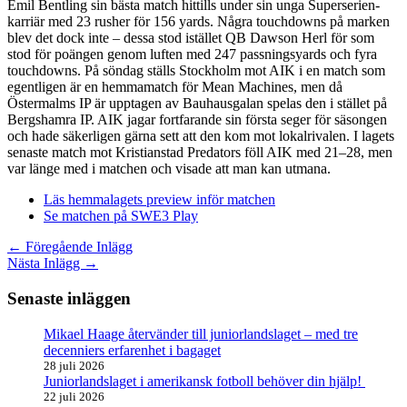
Emil Bentling sin bästa match hittills under sin unga Superserien-
karriär med 23 rusher för 156 yards. Några touchdowns på marken
blev det dock inte – dessa stod istället QB Dawson Herl för som
stod för poängen genom luften med 247 passningsyards och fyra
touchdowns. På söndag ställs Stockholm mot AIK i en match som
egentligen är en hemmamatch för Mean Machines, men då
Östermalms IP är upptagen av Bauhausgalan spelas den i stället på
Bergshamra IP. AIK jagar fortfarande sin första seger för säsongen
och hade säkerligen gärna sett att den kom mot lokalrivalen. I lagets
senaste match mot Kristianstad Predators föll AIK med 21–28, men
var länge med i matchen och visade att man kan utmana.
Läs hemmalagets preview inför matchen
Se matchen på SWE3 Play
←
Föregående Inlägg
Nästa Inlägg
→
Senaste inläggen
Mikael Haage återvänder till juniorlandslaget – med tre
decenniers erfarenhet i bagaget
28 juli 2026
Juniorlandslaget i amerikansk fotboll behöver din hjälp!
22 juli 2026