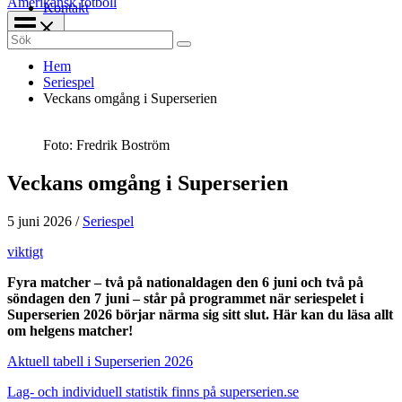
Amerikansk fotboll
Kontakt
Search
for:
Hem
Seriespel
Veckans omgång i Superserien
Foto: Fredrik Boström
Veckans omgång i Superserien
5 juni 2026
/
Seriespel
viktigt
Fyra matcher – två på nationaldagen den 6 juni och två på
söndagen den 7 juni – står på programmet när seriespelet i
Superserien 2026 börjar närma sig sitt slut. Här kan du läsa allt
om helgens matcher!
Aktuell tabell i Superserien 2026
Lag- och individuell statistik finns på superserien.se