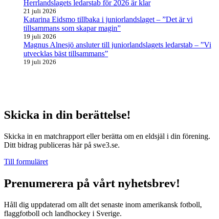
Herrlandslagets ledarstab för 2026 är klar
21 juli 2026
Katarina Eidsmo tillbaka i juniorlandslaget – ”Det är vi
tillsammans som skapar magin”
19 juli 2026
Magnus Alnesjö ansluter till juniorlandslagets ledarstab – ”Vi
utvecklas bäst tillsammans”
19 juli 2026
Skicka in din berättelse!
Skicka in en matchrapport eller berätta om en eldsjäl i din förening.
Ditt bidrag publiceras här på swe3.se.
Till formuläret
Prenumerera på vårt nyhetsbrev!
Håll dig uppdaterad om allt det senaste inom amerikansk fotboll,
flaggfotboll och landhockey i Sverige.