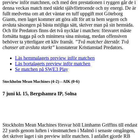
preview inför matchnen, och med den prestationen i ryggen går de i
denna veckas match med stärkt självförtroende och ny energi. De är
fullt medvetna om att det väntar en tuff uppgift mot Göteborg
Giants, men laget kommer att göra allt för att ta hem segern och
avsluta säsongen på bästa möjliga sätt, skriver man på sin hemsida.
Och för Predators finns det två nycklar i matchen: försvaret måste
fortsätta tugga på och minimera sina misstag, medan offensiven
behöver ta ytterligare ett kliv framåt.
”Två matcher återstår. Två
chanser att avsluta starkt”
konstaterar Kristianstad Predators.
Läs hemmalagets preview inför matchen
Läs bortalagets preview inför matchen
Se matchen på SWE3 Play
Stockholm Mean Machines (4-2) – AIK (0-6)
7 juni kl. 15, Bergshamra IP, Solna
Stockholm Mean Machines försvar höll Limhamn Griffins till endast
22 yards genom luften i vinstmatchen i Malmö i senaste omgången,
det skriver laget i sin preview inför matchen. I anfallet gjorde RB