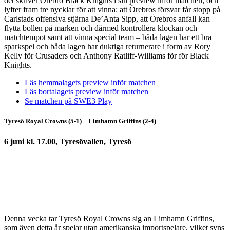
det skriver Örebro Black Knights i sin preview inför matchen, och
lyfter fram tre nycklar för att vinna: att Örebros försvar får stopp på
Carlstads offensiva stjärna De’Anta Sipp, att Örebros anfall kan
flytta bollen på marken och därmed kontrollera klockan och
matchtempot samt att vinna special team – båda lagen har ett bra
sparkspel och båda lagen har duktiga returnerare i form av Rory
Kelly för Crusaders och Anthony Ratliff-Williams för för Black
Knights.
Läs hemmalagets preview inför matchen
Läs bortalagets preview inför matchen
Se matchen på SWE3 Play
Tyresö Royal Crowns (5-1) – Limhamn Griffins (2-4)
6 juni kl. 17.00, Tyresövallen, Tyresö
Denna vecka tar Tyresö Royal Crowns sig an Limhamn Griffins,
som även detta år spelar utan amerikanska importspelare, vilket syns