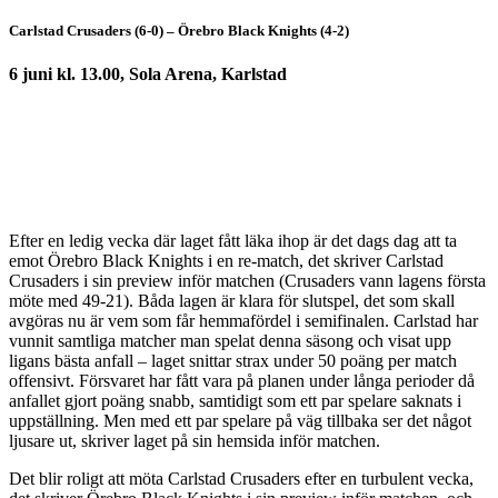
Carlstad Crusaders (6-0) – Örebro Black Knights (4-2)
6 juni kl. 13.00, Sola Arena, Karlstad
Efter en ledig vecka där laget fått läka ihop är det dags dag att ta
emot Örebro Black Knights i en re-match, det skriver Carlstad
Crusaders i sin preview inför matchen (Crusaders vann lagens första
möte med 49-21). Båda lagen är klara för slutspel, det som skall
avgöras nu är vem som får hemmafördel i semifinalen. Carlstad har
vunnit samtliga matcher man spelat denna säsong och visat upp
ligans bästa anfall – laget snittar strax under 50 poäng per match
offensivt. Försvaret har fått vara på planen under långa perioder då
anfallet gjort poäng snabb, samtidigt som ett par spelare saknats i
uppställning. Men med ett par spelare på väg tillbaka ser det något
ljusare ut, skriver laget på sin hemsida inför matchen.
Det blir roligt att möta Carlstad Crusaders efter en turbulent vecka,