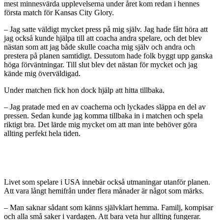
mest minnesvärda upplevelserna under året kom redan i hennes
första match för Kansas City Glory.
– Jag satte väldigt mycket press på mig själv. Jag hade fått höra att
jag också kunde hjälpa till att coacha andra spelare, och det blev
nästan som att jag både skulle coacha mig själv och andra och
prestera på planen samtidigt. Dessutom hade folk byggt upp ganska
höga förväntningar. Till slut blev det nästan för mycket och jag
kände mig överväldigad.
Under matchen fick hon dock hjälp att hitta tillbaka.
– Jag pratade med en av coacherna och lyckades släppa en del av
pressen. Sedan kunde jag komma tillbaka in i matchen och spela
riktigt bra. Det lärde mig mycket om att man inte behöver göra
allting perfekt hela tiden.
Livet som spelare i USA innebär också utmaningar utanför planen.
Att vara långt hemifrån under flera månader är något som märks.
– Man saknar sådant som känns självklart hemma. Familj, kompisar
och alla små saker i vardagen. Att bara veta hur allting fungerar.