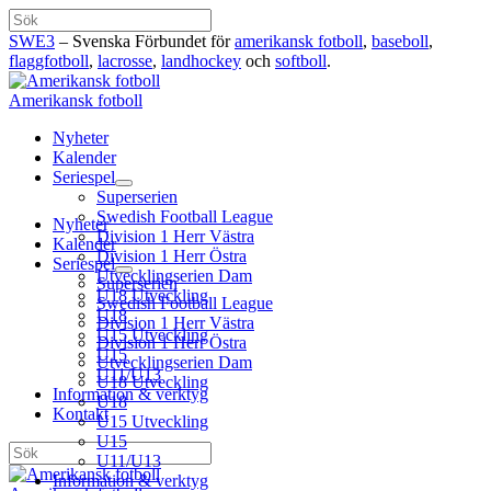
Hoppa
Sök
till
SWE3
– Svenska Förbundet för
amerikansk fotboll
,
baseboll
,
innehåll
flaggfotboll
,
lacrosse
,
landhockey
och
softboll
.
Amerikansk fotboll
Nyheter
Kalender
Seriespel
Superserien
Swedish Football League
Nyheter
Division 1 Herr Västra
Kalender
Division 1 Herr Östra
Seriespel
Utvecklingserien Dam
Superserien
U18 Utveckling
Swedish Football League
U18
Division 1 Herr Västra
U15 Utveckling
Division 1 Herr Östra
U15
Utvecklingserien Dam
U11/U13
U18 Utveckling
Information & verktyg
U18
Kontakt
U15 Utveckling
U15
Sök
U11/U13
Information & verktyg