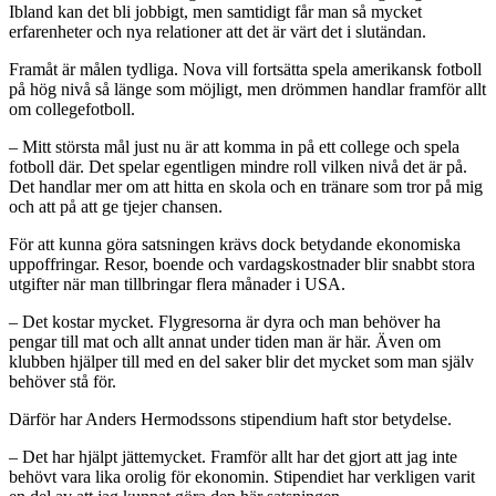
Ibland kan det bli jobbigt, men samtidigt får man så mycket
erfarenheter och nya relationer att det är värt det i slutändan.
Framåt är målen tydliga. Nova vill fortsätta spela amerikansk fotboll
på hög nivå så länge som möjligt, men drömmen handlar framför allt
om collegefotboll.
– Mitt största mål just nu är att komma in på ett college och spela
fotboll där. Det spelar egentligen mindre roll vilken nivå det är på.
Det handlar mer om att hitta en skola och en tränare som tror på mig
och att på att ge tjejer chansen.
För att kunna göra satsningen krävs dock betydande ekonomiska
uppoffringar. Resor, boende och vardagskostnader blir snabbt stora
utgifter när man tillbringar flera månader i USA.
– Det kostar mycket. Flygresorna är dyra och man behöver ha
pengar till mat och allt annat under tiden man är här. Även om
klubben hjälper till med en del saker blir det mycket som man själv
behöver stå för.
Därför har Anders Hermodssons stipendium haft stor betydelse.
– Det har hjälpt jättemycket. Framför allt har det gjort att jag inte
behövt vara lika orolig för ekonomin. Stipendiet har verkligen varit