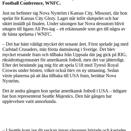
Football Conference, WNFC.
Just nu befinner sig Nova Nyström i Kansas City, Missouri, där hon
spelar för Kansas City Glory. Laget står inför slutspelet och har
siktet inställt på finalen. Under säsongen har Nova dessutom blivit
uttagen till ligans All Pro-lag – ett erkännande som ges till några av
de bästa spelarna i WNFC.
– Det har hänt väldigt mycket det senaste året. Först spelade jag med
Carlstad Crusaders, min första damsäsong i Sverige. Det blev
mycket resande fram och tillbaka från Uppsala där jag gick på RIG,
riksidrottsgymnasiet för amerikansk fotboll, men det var jätteroligt.
Efter det bestämde jag mig för att spela U18 med Tyresö Royal
Crowns under hösten, vilket också blev en ny utmaning. Sedan
växte planerna på att åka tillbaka till USA fram, berättar Nova
Nyström.
Det är andra gången hon spelar amerikansk fotboll i USA – tidigare
har hon representerat Seattle Majestics. Den här gången har
upplevelsen varit annorlunda.
– I Seattle kom jag dit veckan innan säsongen började och kastades