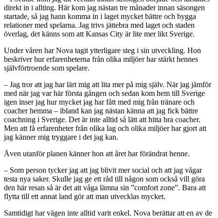
direkt in i allting. Här kom jag nästan tre månader innan säsongen
startade, så jag hann komma in i laget mycket bättre och bygga
relationer med spelarna. Jag trivs jättebra med laget och staden
överlag, det känns som att Kansas City är lite mer likt Sverige.
Under våren har Nova tagit ytterligare steg i sin utveckling. Hon
beskriver hur erfarenheterna från olika miljöer har stärkt hennes
självförtroende som spelare.
– Jag tror att jag har lärt mig att lita mer på mig själv. När jag jämför
med när jag var här första gången och sedan kom hem till Sverige
igen inser jag hur mycket jag har fått med mig från tränare och
coacher hemma – ibland kan jag nästan känna att jag fick bättre
coachning i Sverige. Det är inte alltid så lätt att hitta bra coacher.
Men att få erfarenheter från olika lag och olika miljöer har gjort att
jag känner mig tryggare i det jag kan.
Även utanför planen känner hon att året har förändrat henne.
– Som person tycker jag att jag blivit mer social och att jag vågar
testa nya saker. Skulle jag ge ett råd till någon som också vill göra
den här resan så är det att våga lämna sin ”comfort zone”. Bara att
flytta till ett annat land gör att man utvecklas mycket.
Samtidigt har vägen inte alltid varit enkel. Nova berättar att en av de