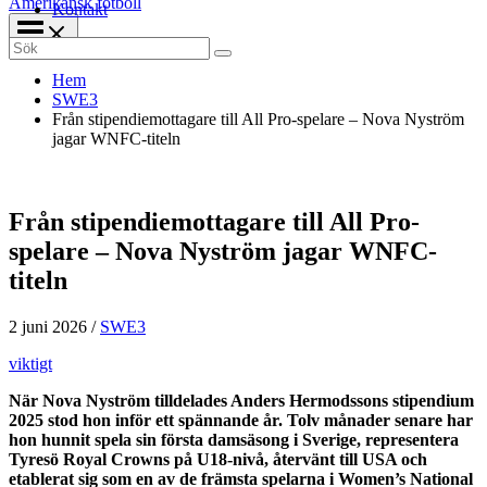
Amerikansk fotboll
Kontakt
Search
for:
Hem
SWE3
Från stipendiemottagare till All Pro-spelare – Nova Nyström
jagar WNFC-titeln
Från stipendiemottagare till All Pro-
spelare – Nova Nyström jagar WNFC-
titeln
2 juni 2026
/
SWE3
viktigt
När Nova Nyström tilldelades Anders Hermodssons stipendium
2025 stod hon inför ett spännande år. Tolv månader senare har
hon hunnit spela sin första damsäsong i Sverige, representera
Tyresö Royal Crowns på U18-nivå, återvänt till USA och
etablerat sig som en av de främsta spelarna i Women’s National