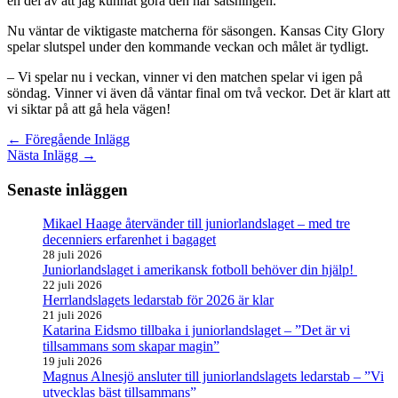
en del av att jag kunnat göra den här satsningen.
Nu väntar de viktigaste matcherna för säsongen. Kansas City Glory
spelar slutspel under den kommande veckan och målet är tydligt.
– Vi spelar nu i veckan, vinner vi den matchen spelar vi igen på
söndag. Vinner vi även då väntar final om två veckor. Det är klart att
vi siktar på att gå hela vägen!
←
Föregående Inlägg
Nästa Inlägg
→
Senaste inläggen
Mikael Haage återvänder till juniorlandslaget – med tre
decenniers erfarenhet i bagaget
28 juli 2026
Juniorlandslaget i amerikansk fotboll behöver din hjälp!
22 juli 2026
Herrlandslagets ledarstab för 2026 är klar
21 juli 2026
Katarina Eidsmo tillbaka i juniorlandslaget – ”Det är vi
tillsammans som skapar magin”
19 juli 2026
Magnus Alnesjö ansluter till juniorlandslagets ledarstab – ”Vi
utvecklas bäst tillsammans”