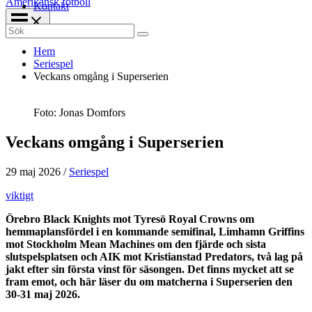
Amerikansk fotboll
Kontakt
Search
for:
Hem
Seriespel
Veckans omgång i Superserien
Foto: Jonas Domfors
Veckans omgång i Superserien
29 maj 2026
/
Seriespel
viktigt
Örebro Black Knights mot Tyresö Royal Crowns om
hemmaplansfördel i en kommande semifinal, Limhamn Griffins
mot Stockholm Mean Machines om den fjärde och sista
slutspelsplatsen och AIK mot Kristianstad Predators, två lag på
jakt efter sin första vinst för säsongen. Det finns mycket att se
fram emot, och här läser du om matcherna i Superserien den
30-31 maj 2026.