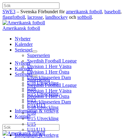
Hoppa
Sök
till
SWE3
– Svenska Förbundet för
amerikansk fotboll
,
baseboll
,
innehåll
flaggfotboll
,
lacrosse
,
landhockey
och
softboll
.
Amerikansk fotboll
Nyheter
Kalender
Seriespel
Superserien
Swedish Football League
Nyheter
Division 1 Herr Västra
Kalender
Division 1 Herr Östra
Seriespel
Utvecklingserien Dam
Superserien
U18 Utveckling
Swedish Football League
U18
Division 1 Herr Västra
U15 Utveckling
Division 1 Herr Östra
U15
Utvecklingserien Dam
U11/U13
U18 Utveckling
Information & verktyg
U18
Kontakt
U15 Utveckling
U15
Sök
U11/U13
Information & verktyg