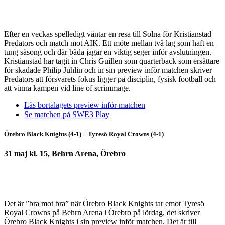
Efter en veckas spelledigt väntar en resa till Solna för Kristianstad
Predators och match mot AIK. Ett möte mellan två lag som haft en
tung säsong och där båda jagar en viktig seger inför avslutningen.
Kristianstad har tagit in Chris Guillen som quarterback som ersättare
för skadade Philip Juhlin och in sin preview inför matchen skriver
Predators att försvarets fokus ligger på disciplin, fysisk football och
att vinna kampen vid line of scrimmage.
Läs bortalagets preview inför matchen
Se matchen på SWE3 Play
Örebro Black Knights (4-1) – Tyresö Royal Crowns (4-1)
31 maj kl. 15, Behrn Arena, Örebro
Det är ”bra mot bra” när Örebro Black Knights tar emot Tyresö
Royal Crowns på Behrn Arena i Örebro på lördag, det skriver
Örebro Black Knights i sin preview inför matchen. Det är till