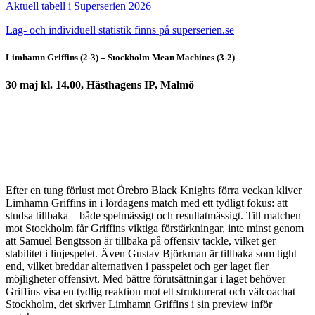
Aktuell tabell i Superserien 2026
Lag- och individuell statistik finns på superserien.se
Limhamn Griffins (2-3) – Stockholm Mean Machines (3-2)
30 maj kl. 14.00, Hästhagens IP, Malmö
Efter en tung förlust mot Örebro Black Knights förra veckan kliver
Limhamn Griffins in i lördagens match med ett tydligt fokus: att
studsa tillbaka – både spelmässigt och resultatmässigt. Till matchen
mot Stockholm får Griffins viktiga förstärkningar, inte minst genom
att Samuel Bengtsson är tillbaka på offensiv tackle, vilket ger
stabilitet i linjespelet. Även Gustav Björkman är tillbaka som tight
end, vilket breddar alternativen i passpelet och ger laget fler
möjligheter offensivt. Med bättre förutsättningar i laget behöver
Griffins visa en tydlig reaktion mot ett strukturerat och välcoachat
Stockholm, det skriver Limhamn Griffins i sin preview inför