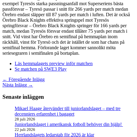
exempel Tyresös starka passningsanfall mot Superseriens bästa
passförsvar – Tyresö passar i snitt för 266 yards per match medan
Örebro endast släpper till 87 yards per match i luften. Det är också
Örebro Black Knights effektiva springspel mot Tyresös
springförsvar – Örebro Black Knights springer för 166 yards per
match, medan Tyresös försvar endast tillåter 75 yards per match i
snitt. Vid vinst har Örebro en semifinal på hemmaplan inom
räckhåll, vinst för Tyresö och det är istället de som har chans på
semifinal hemma. Förlorande laget kommer sannolikt möta
seriesegraren i semifinalen på bortaplan.
Läs hemmalagets preview inför matchen
Se matchen på SWE3 Play
←
Föregående Inlägg
Nästa Inlägg
→
Senaste inläggen
Mikael Haage återvänder till juniorlandslaget – med tre
decenniers erfarenhet i bagaget
28 juli 2026
Juniorlandslaget i amerikansk fotboll behöver din hjälp!
22 juli 2026
Herrlandslagets ledarstab för 2026 är klar