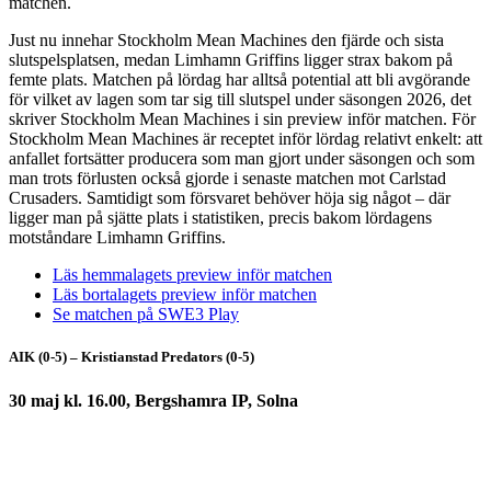
matchen.
Just nu innehar Stockholm Mean Machines den fjärde och sista
slutspelsplatsen, medan Limhamn Griffins ligger strax bakom på
femte plats. Matchen på lördag har alltså potential att bli avgörande
för vilket av lagen som tar sig till slutspel under säsongen 2026, det
skriver Stockholm Mean Machines i sin preview inför matchen. För
Stockholm Mean Machines är receptet inför lördag relativt enkelt: att
anfallet fortsätter producera som man gjort under säsongen och som
man trots förlusten också gjorde i senaste matchen mot Carlstad
Crusaders. Samtidigt som försvaret behöver höja sig något – där
ligger man på sjätte plats i statistiken, precis bakom lördagens
motståndare Limhamn Griffins.
Läs hemmalagets preview inför matchen
Läs bortalagets preview inför matchen
Se matchen på SWE3 Play
AIK (0-5) – Kristianstad Predators (0-5)
30 maj kl. 16.00, Bergshamra IP, Solna