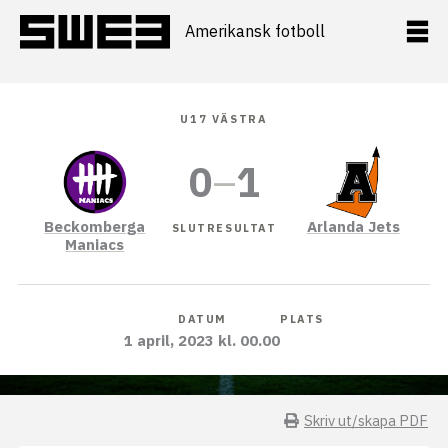
Hoppa
till
Amerikansk fotboll
innehåll
U17 VÄSTRA
0
–
1
Beckomberga
Arlanda Jets
SLUTRESULTAT
Maniacs
DATUM
PLATS
1 april, 2023 kl. 00.00
Skriv ut/skapa PDF