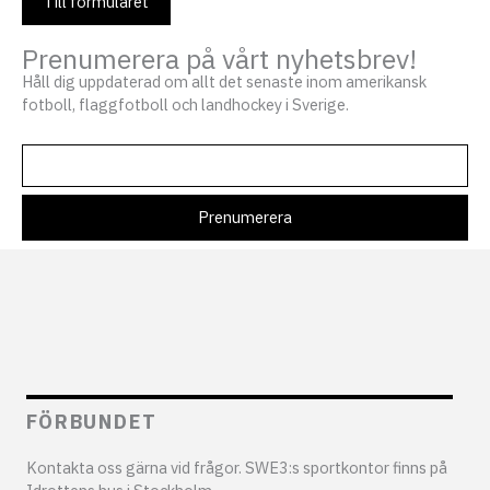
Till formuläret
Prenumerera på vårt nyhetsbrev!
Håll dig uppdaterad om allt det senaste inom amerikansk
fotboll, flaggfotboll och landhockey i Sverige.
FÖRBUNDET
Kontakta oss gärna vid frågor. SWE3:s sportkontor finns på