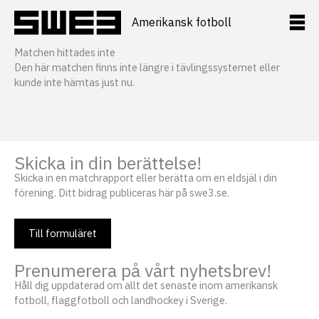
Hoppa
till
Amerikansk fotboll
innehåll
Matchen hittades inte
Den här matchen finns inte längre i tävlingssystemet eller
kunde inte hämtas just nu.
Skicka in din berättelse!
Skicka in en matchrapport eller berätta om en eldsjäl i din
förening. Ditt bidrag publiceras här på swe3.se.
Till formuläret
Prenumerera på vårt nyhetsbrev!
Håll dig uppdaterad om allt det senaste inom amerikansk
fotboll, flaggfotboll och landhockey i Sverige.