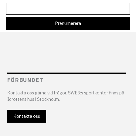
FÖRBUNDET
Kontakta oss gärna vid frågor. SWE3:s sportkontor finns på
Idrottens hus i Stockholm.
Kontakta oss