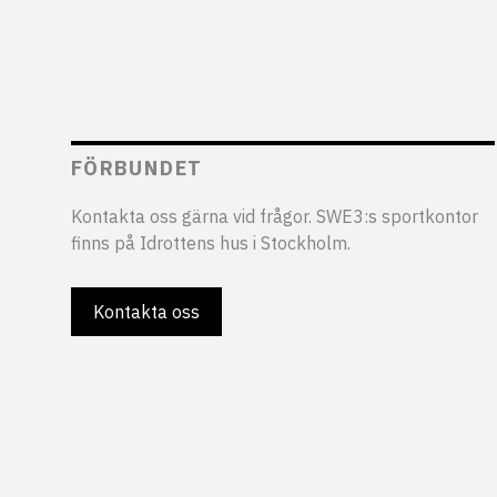
FÖRBUNDET
Kontakta oss gärna vid frågor. SWE3:s sportkontor
finns på Idrottens hus i Stockholm.
Kontakta oss