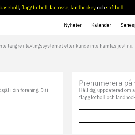
baseboll
,
flaggfotboll
,
lacrosse
,
landhockey
och
softboll
.
Nyheter
Kalender
Series
nte längre i tävlingssystemet eller kunde inte hämtas just nu.
Prenumerera på 
äl i din förening. Ditt
Håll dig uppdaterad om a
flaggfotboll och landhock