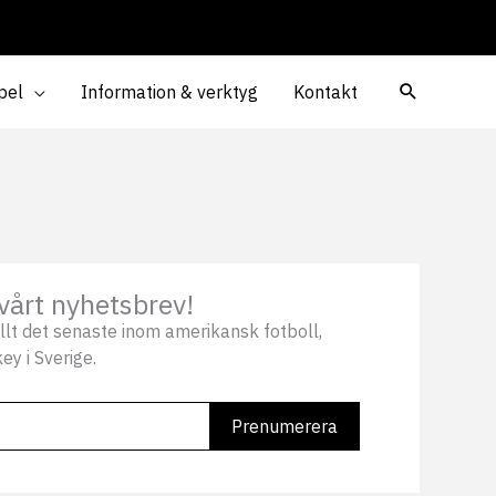
pel
Information & verktyg
Kontakt
vårt nyhetsbrev!
llt det senaste inom amerikansk fotboll,
ey i Sverige.