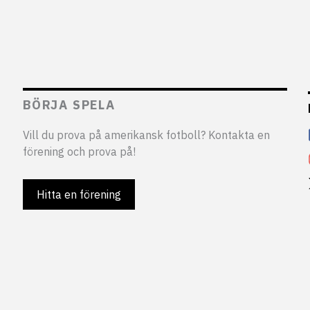
BÖRJA SPELA
Vill du prova på amerikansk fotboll? Kontakta en
förening och prova på!
Hitta en förening