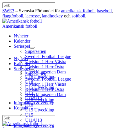
Hoppa
Sök
till
SWE3
– Svenska Förbundet för
amerikansk fotboll
,
baseboll
,
innehåll
flaggfotboll
,
lacrosse
,
landhockey
och
softboll
.
Amerikansk fotboll
Nyheter
Kalender
Seriespel
Superserien
Swedish Football League
Nyheter
Division 1 Herr Västra
Kalender
Division 1 Herr Östra
Seriespel
Utvecklingserien Dam
Superserien
U18 Utveckling
Swedish Football League
U18
Division 1 Herr Västra
U15 Utveckling
Division 1 Herr Östra
U15
Utvecklingserien Dam
U11/U13
U18 Utveckling
Information & verktyg
U18
Kontakt
U15 Utveckling
U15
Sök
U11/U13
Information & verktyg