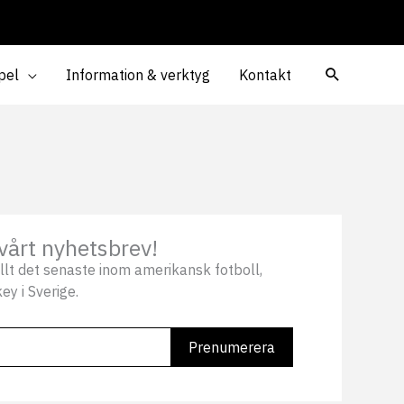
pel
Information & verktyg
Kontakt
vårt nyhetsbrev!
llt det senaste inom amerikansk fotboll,
ey i Sverige.