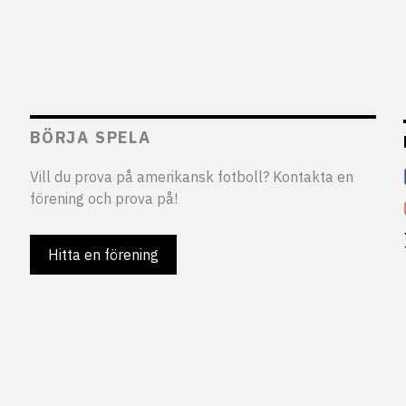
BÖRJA SPELA
Vill du prova på amerikansk fotboll? Kontakta en
förening och prova på!
Hitta en förening