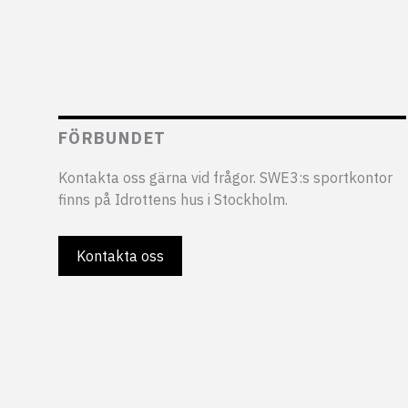
FÖRBUNDET
Kontakta oss gärna vid frågor. SWE3:s sportkontor
finns på Idrottens hus i Stockholm.
Kontakta oss