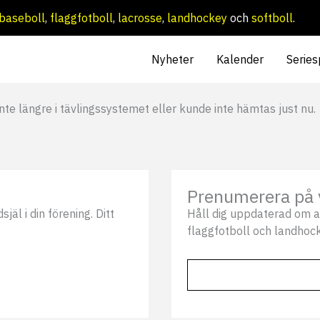
baseboll
,
flaggfotboll
,
lacrosse
,
landhockey
och
softboll
.
Nyheter
Kalender
Series
nte längre i tävlingssystemet eller kunde inte hämtas just nu.
Prenumerera på 
äl i din förening. Ditt
Håll dig uppdaterad om a
flaggfotboll och landhock