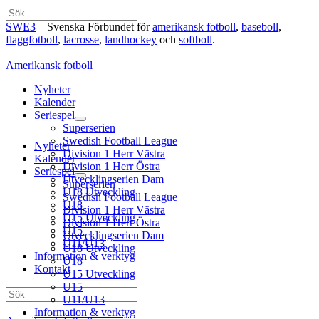
Hoppa
Sök
till
SWE3
– Svenska Förbundet för
amerikansk fotboll
,
baseboll
,
innehåll
flaggfotboll
,
lacrosse
,
landhockey
och
softboll
.
Amerikansk fotboll
Nyheter
Kalender
Seriespel
Superserien
Swedish Football League
Nyheter
Division 1 Herr Västra
Kalender
Division 1 Herr Östra
Seriespel
Utvecklingserien Dam
Superserien
U18 Utveckling
Swedish Football League
U18
Division 1 Herr Västra
U15 Utveckling
Division 1 Herr Östra
U15
Utvecklingserien Dam
U11/U13
U18 Utveckling
Information & verktyg
U18
Kontakt
U15 Utveckling
U15
Sök
U11/U13
Information & verktyg