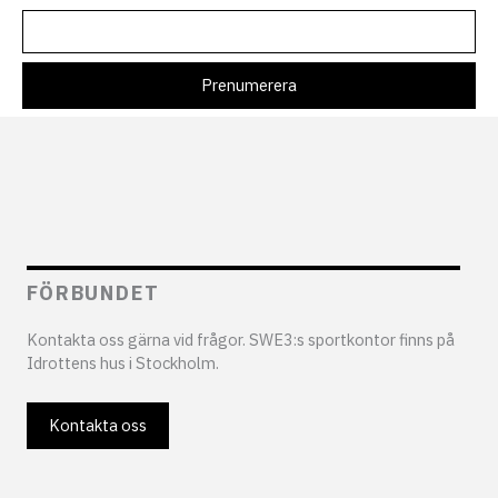
FÖRBUNDET
Kontakta oss gärna vid frågor. SWE3:s sportkontor finns på
Idrottens hus i Stockholm.
Kontakta oss