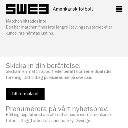
Hoppa
till
Amerikansk fotboll
innehåll
Matchen hittades inte
Den här matchen finns inte längre i tävlingssystemet eller
kunde inte hämtas just nu.
Skicka in din berättelse!
Skicka in en matchrapport eller berätta om en eldsjäl i din
förening. Ditt bidrag publiceras här på swe3.se.
Till formuläret
Prenumerera på vårt nyhetsbrev!
Håll dig uppdaterad om allt det senaste inom amerikansk
fotboll, flaggfotboll och landhockey i Sverige.