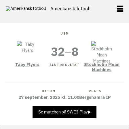
Hoppa
Amerikansk fotboll
till
innehåll
U15
32
–
8
Täby Flyers
Stockholm Mean
SLUTRESULTAT
Machines
DATUM
PLATS
27 september, 2025 kl. 11.00
Bergshamra IP
Se matchen på SWE3 Play