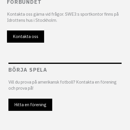
FÖRBUNDET
Kontakta oss gärna vid frågor. SWE3:s sportkontor finns på
Idrottens hus i Stockholm.
Kontakta oss
BÖRJA SPELA
Vill du prova på amerikansk fotboll? Kontakta en förening
och prova på!
Hitta en förening