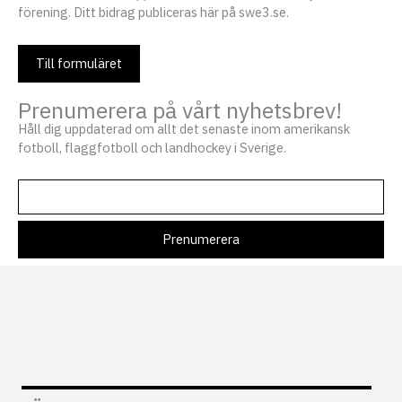
förening. Ditt bidrag publiceras här på swe3.se.
Till formuläret
Prenumerera på vårt nyhetsbrev!
Håll dig uppdaterad om allt det senaste inom amerikansk
fotboll, flaggfotboll och landhockey i Sverige.