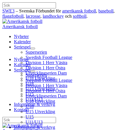
Hoppa
Sök
till
SWE3
– Svenska Förbundet för
amerikansk fotboll
,
baseboll
,
innehåll
flaggfotboll
,
lacrosse
,
landhockey
och
softboll
.
Amerikansk fotboll
Nyheter
Kalender
Seriespel
Superserien
Swedish Football League
Nyheter
Division 1 Herr Västra
Kalender
Division 1 Herr Östra
Seriespel
Utvecklingserien Dam
Superserien
U18 Utveckling
Swedish Football League
U18
Division 1 Herr Västra
U15 Utveckling
Division 1 Herr Östra
U15
Utvecklingserien Dam
U11/U13
U18 Utveckling
Information & verktyg
U18
Kontakt
U15 Utveckling
U15
Sök
U11/U13
Information & verktyg