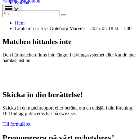
Amerikansk fotboll
Kontakt
Search
for:
Hem
Limhamn Lila vs Göteborg Marvels – 2025-05-18 kl. 11:00
Matchen hittades inte
Den här matchen finns inte längre i tävlingssystemet eller kunde inte
hämtas just nu.
Skicka in din berättelse!
Skicka in en matchrapport eller berätta om en eldsjäl i din förening.
Ditt bidrag publiceras här på swe3.se.
Till formuläret
Prenumerera på vårt nyhetsbrev!