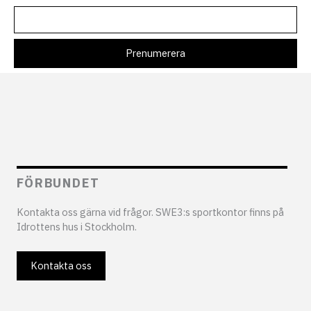
FÖRBUNDET
Kontakta oss gärna vid frågor. SWE3:s sportkontor finns på
Idrottens hus i Stockholm.
Kontakta oss