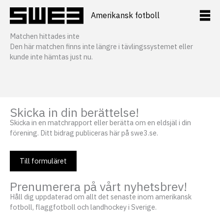
Hoppa
till
Amerikansk fotboll
innehåll
Matchen hittades inte
Den här matchen finns inte längre i tävlingssystemet eller
kunde inte hämtas just nu.
Skicka in din berättelse!
Skicka in en matchrapport eller berätta om en eldsjäl i din
förening. Ditt bidrag publiceras här på swe3.se.
Till formuläret
Prenumerera på vårt nyhetsbrev!
Håll dig uppdaterad om allt det senaste inom amerikansk
fotboll, flaggfotboll och landhockey i Sverige.