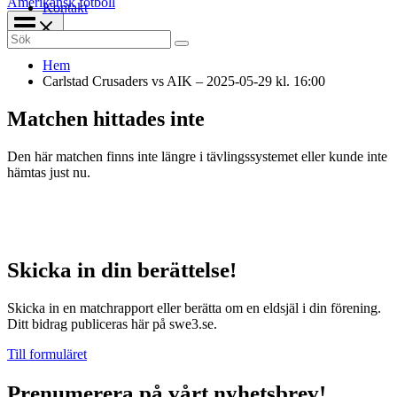
Amerikansk fotboll
Kontakt
Search
for:
Hem
Carlstad Crusaders vs AIK – 2025-05-29 kl. 16:00
Matchen hittades inte
Den här matchen finns inte längre i tävlingssystemet eller kunde inte
hämtas just nu.
Skicka in din berättelse!
Skicka in en matchrapport eller berätta om en eldsjäl i din förening.
Ditt bidrag publiceras här på swe3.se.
Till formuläret
Prenumerera på vårt nyhetsbrev!