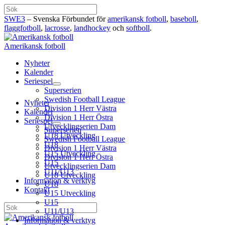
Hoppa
Sök
till
SWE3
– Svenska Förbundet för
amerikansk fotboll
,
baseboll
,
innehåll
flaggfotboll
,
lacrosse
,
landhockey
och
softboll
.
Amerikansk fotboll
Nyheter
Kalender
Seriespel
Superserien
Swedish Football League
Nyheter
Division 1 Herr Västra
Kalender
Division 1 Herr Östra
Seriespel
Utvecklingserien Dam
Superserien
U18 Utveckling
Swedish Football League
U18
Division 1 Herr Västra
U15 Utveckling
Division 1 Herr Östra
U15
Utvecklingserien Dam
U11/U13
U18 Utveckling
Information & verktyg
U18
Kontakt
U15 Utveckling
U15
Sök
U11/U13
Information & verktyg