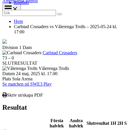
Amerikansk fotboll
Kontakt
Search
for:
Hem
Carlstad Crusaders vs Vålerenga Trolls – 2025-05-24 kl.
17:00
Division 1 Dam
Carlstad Crusaders
73
–
0
SLUTRESULTAT
Vålerenga Trolls
Datum
24 maj, 2025 kl. 17.00
Plats
Sola Arena
Se matchen på SWE3 Play
Skriv ut/skapa PDF
Resultat
Första
Andra
Slutresultat
1H
2H
S
halvlek
halvlek