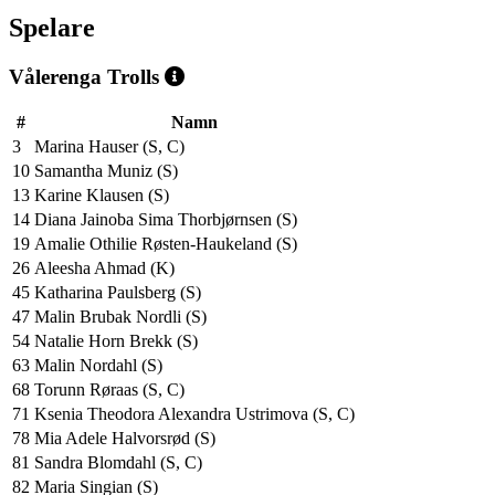
Spelare
Vålerenga Trolls
#
Namn
3
Marina Hauser (S, C)
10
Samantha Muniz (S)
13
Karine Klausen (S)
14
Diana Jainoba Sima Thorbjørnsen (S)
19
Amalie Othilie Røsten-Haukeland (S)
26
Aleesha Ahmad (K)
45
Katharina Paulsberg (S)
47
Malin Brubak Nordli (S)
54
Natalie Horn Brekk (S)
63
Malin Nordahl (S)
68
Torunn Røraas (S, C)
71
Ksenia Theodora Alexandra Ustrimova (S, C)
78
Mia Adele Halvorsrød (S)
81
Sandra Blomdahl (S, C)
82
Maria Singian (S)