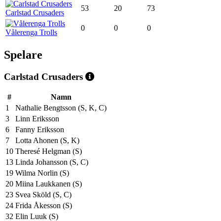
53
20
73
Carlstad Crusaders
0
0
0
Vålerenga Trolls
Spelare
Carlstad Crusaders
#
Namn
1
Nathalie Bengtsson (S, K, C)
3
Linn Eriksson
6
Fanny Eriksson
7
Lotta Ahonen (S, K)
10
Theresé Helgman (S)
13
Linda Johansson (S, C)
19
Wilma Norlin (S)
20
Miina Laukkanen (S)
23
Svea Sköld (S, C)
24
Frida Åkesson (S)
32
Elin Luuk (S)