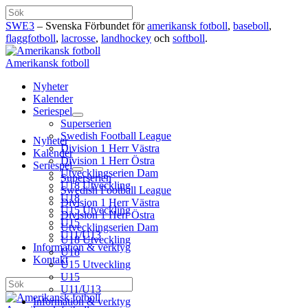
Hoppa
Sök
till
SWE3
– Svenska Förbundet för
amerikansk fotboll
,
baseboll
,
innehåll
flaggfotboll
,
lacrosse
,
landhockey
och
softboll
.
Amerikansk fotboll
Nyheter
Kalender
Seriespel
Superserien
Swedish Football League
Nyheter
Division 1 Herr Västra
Kalender
Division 1 Herr Östra
Seriespel
Utvecklingserien Dam
Superserien
U18 Utveckling
Swedish Football League
U18
Division 1 Herr Västra
U15 Utveckling
Division 1 Herr Östra
U15
Utvecklingserien Dam
U11/U13
U18 Utveckling
Information & verktyg
U18
Kontakt
U15 Utveckling
U15
Sök
U11/U13
Information & verktyg