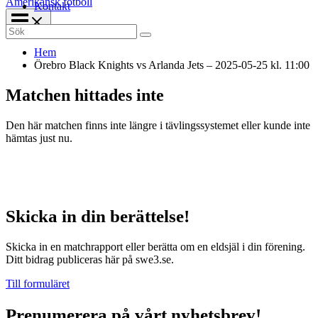
Amerikansk fotboll
Kontakt
Search
for:
Hem
Örebro Black Knights vs Arlanda Jets – 2025-05-25 kl. 11:00
Matchen hittades inte
Den här matchen finns inte längre i tävlingssystemet eller kunde inte
hämtas just nu.
Skicka in din berättelse!
Skicka in en matchrapport eller berätta om en eldsjäl i din förening.
Ditt bidrag publiceras här på swe3.se.
Till formuläret
Prenumerera på vårt nyhetsbrev!