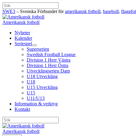
Hoppa
Sök
till
SWE3
– Svenska Förbundet för
amerikansk fotboll
,
baseboll
,
flaggfot
innehåll
Amerikansk fotboll
Nyheter
Kalender
Seriespel
Superserien
Swedish Football League
Division 1 Herr Västra
Division 1 Herr Östra
Utvecklingserien Dam
U18 Utveckling
U18
U15 Utveckling
U15
U11/U13
Information & verktyg
Kontakt
Sök
Amerikansk fotboll