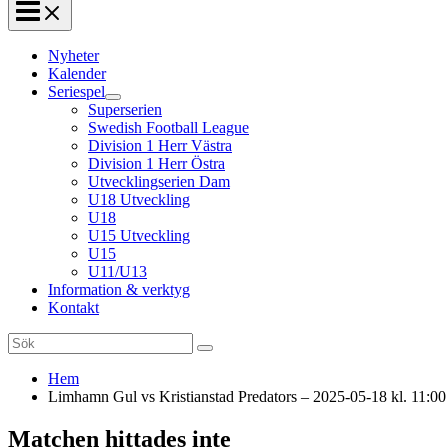
Nyheter
Kalender
Seriespel
Superserien
Swedish Football League
Division 1 Herr Västra
Division 1 Herr Östra
Utvecklingserien Dam
U18 Utveckling
U18
U15 Utveckling
U15
U11/U13
Information & verktyg
Kontakt
Search
for:
Hem
Limhamn Gul vs Kristianstad Predators – 2025-05-18 kl. 11:00
Matchen hittades inte