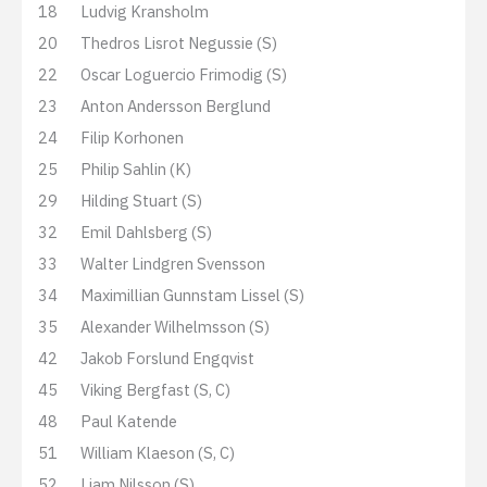
18
Ludvig Kransholm
20
Thedros Lisrot Negussie (S)
22
Oscar Loguercio Frimodig (S)
23
Anton Andersson Berglund
24
Filip Korhonen
25
Philip Sahlin (K)
29
Hilding Stuart (S)
32
Emil Dahlsberg (S)
33
Walter Lindgren Svensson
34
Maximillian Gunnstam Lissel (S)
35
Alexander Wilhelmsson (S)
42
Jakob Forslund Engqvist
45
Viking Bergfast (S, C)
48
Paul Katende
51
William Klaeson (S, C)
52
Liam Nilsson (S)