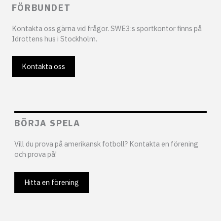
FÖRBUNDET
Kontakta oss gärna vid frågor. SWE3:s sportkontor finns på
Idrottens hus i Stockholm.
Kontakta oss
BÖRJA SPELA
Vill du prova på amerikansk fotboll? Kontakta en förening
och prova på!
Hitta en förening