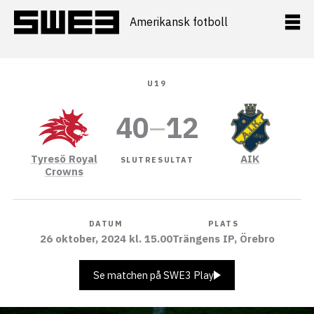
Hoppa
till
Amerikansk fotboll
innehåll
U19
40
–
12
Tyresö Royal
AIK
SLUTRESULTAT
Crowns
DATUM
PLATS
26 oktober, 2024 kl. 15.00
Trängens IP, Örebro
Se matchen på SWE3 Play