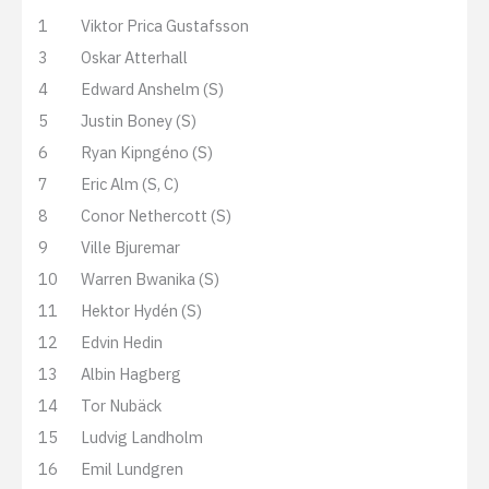
1
Viktor Prica Gustafsson
3
Oskar Atterhall
4
Edward Anshelm (S)
5
Justin Boney (S)
6
Ryan Kipngéno (S)
7
Eric Alm (S, C)
8
Conor Nethercott (S)
9
Ville Bjuremar
10
Warren Bwanika (S)
11
Hektor Hydén (S)
12
Edvin Hedin
13
Albin Hagberg
14
Tor Nubäck
15
Ludvig Landholm
16
Emil Lundgren