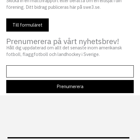
Skicka in en matchrapport eller berätta om en eldsjäl i din
förening. Ditt bidrag publiceras här på swe3.se.
Till formuläret
Prenumerera på vårt nyhetsbrev!
Håll dig uppdaterad om allt det senaste inom amerikansk
fotboll, flaggfotboll och landhockey i Sverige.