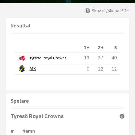
Skriv ut/skapa PDF
Resultat
1H
2H
S
13
27
40
Tyresö Royal Crowns
0
12
12
AIK
Spelare
Tyresö Royal Crowns
#
Namn