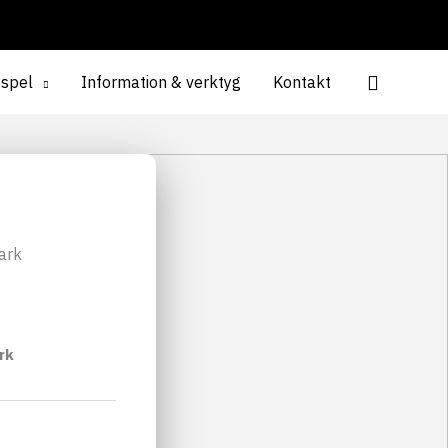
espel
Information & verktyg
Kontakt
rk