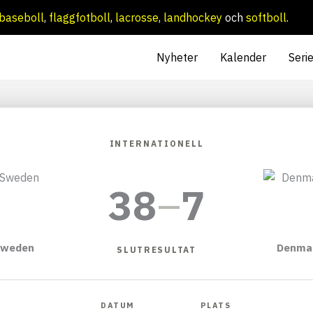
baseboll
,
flaggfotboll
,
lacrosse
,
landhockey
och
softboll
.
Nyheter
Kalender
Seri
INTERNATIONELL
38
–
7
weden
Denma
SLUTRESULTAT
DATUM
PLATS