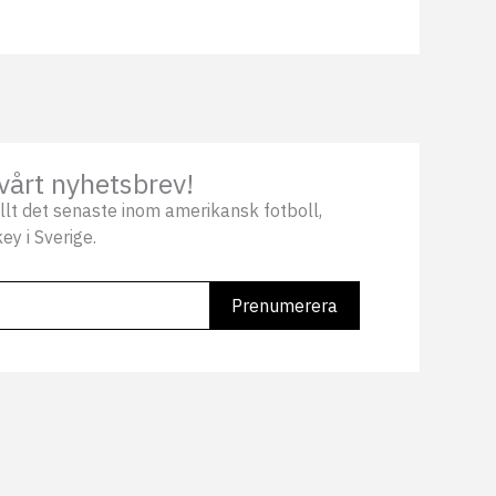
vårt nyhetsbrev!
llt det senaste inom amerikansk fotboll,
ey i Sverige.