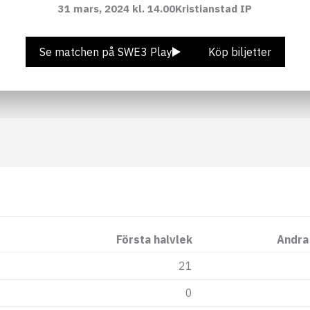
31 mars, 2024 kl. 14.00
Kristianstad IP
Se matchen på SWE3 Play
Köp biljetter
Första halvlek
Andra
21
0