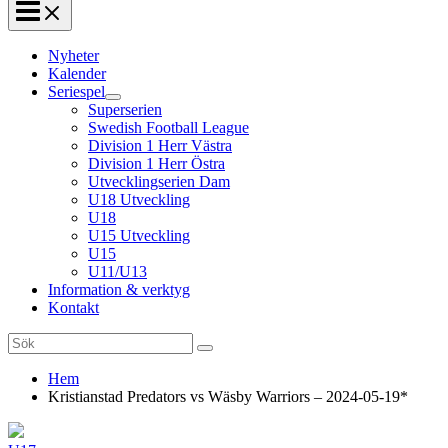
Nyheter
Kalender
Seriespel
Superserien
Swedish Football League
Division 1 Herr Västra
Division 1 Herr Östra
Utvecklingserien Dam
U18 Utveckling
U18
U15 Utveckling
U15
U11/U13
Information & verktyg
Kontakt
Search
for:
Hem
Kristianstad Predators vs Wäsby Warriors – 2024-05-19*