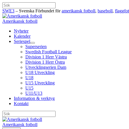
Hoppa
Sök
till
SWE3
– Svenska Förbundet för
amerikansk fotboll
,
baseboll
,
flaggfot
innehåll
Amerikansk fotboll
Nyheter
Kalender
Seriespel
Superserien
Swedish Football League
Division 1 Herr Västra
Division 1 Herr Östra
Utvecklingserien Dam
U18 Utveckling
U18
U15 Utveckling
U15
U11/U13
Information & verktyg
Kontakt
Sök
Amerikansk fotboll