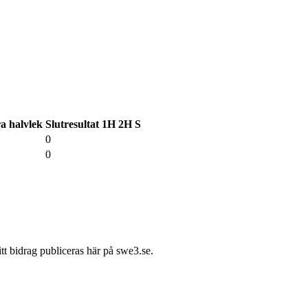
a halvlek
Slutresultat
1H
2H
S
0
0
itt bidrag publiceras här på swe3.se.