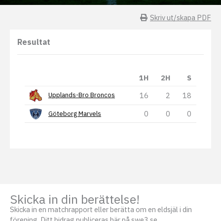
Skriv ut/skapa PDF
Resultat
1H
2H
S
16
2
18
Upplands-Bro Broncos
0
0
0
Göteborg Marvels
Skicka in din berättelse!
Skicka in en matchrapport eller berätta om en eldsjäl i din
förening. Ditt bidrag publiceras här på swe3.se.