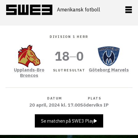
Hoppa
till
Amerikansk fotboll
innehåll
DIVISION 1 HERR
18
–
0
Upplands-Bro
Göteborg Marvels
SLUTRESULTAT
Broncos
DATUM
PLATS
20 april, 2024 kl. 17.00
Söderviks IP
Se matchen på SWE3 Play