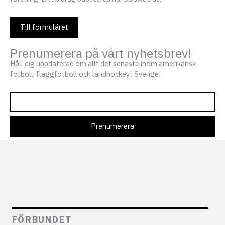
Till formuläret
Prenumerera på vårt nyhetsbrev!
Håll dig uppdaterad om allt det senaste inom amerikansk
fotboll, flaggfotboll och landhockey i Sverige.
FÖRBUNDET