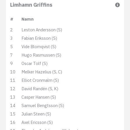
Limhamn Griffins
#
Namn
2
Leston Andersson (S)
3
Fabian Eriksson (S)
5
Vide Blomqvist (S)
7
Hugo Rasmussen (S)
9
Oscar Tolf (S)
10
Melker Hazelius (S, C)
11
Elliot Cronmalm (S)
12
David Randén (S, K)
13
Casper Hansen (S)
14
Samuel Bengtsson (S)
15
Julian Steen (S)
16
Axel Ericsson (S)