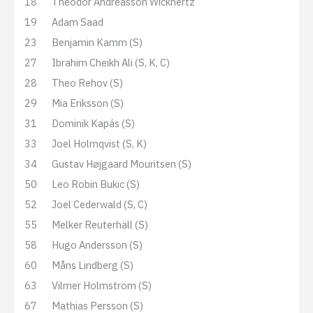
18
Theodor Andréasson Wicknertz
19
Adam Saad
23
Benjamin Kamm (S)
27
Ibrahim Cheikh Ali (S, K, C)
28
Theo Rehov (S)
29
Mia Eriksson (S)
31
Dominik Kapás (S)
33
Joel Holmqvist (S, K)
34
Gustav Højgaard Mouritsen (S)
50
Leo Robin Bukic (S)
52
Joel Cederwald (S, C)
55
Melker Reuterhäll (S)
58
Hugo Andersson (S)
60
Måns Lindberg (S)
63
Vilmer Holmström (S)
67
Mathias Persson (S)