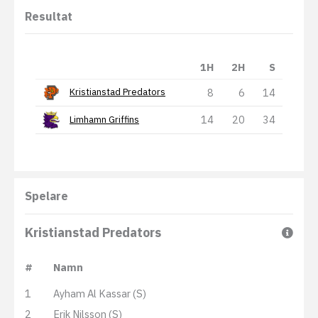
Resultat
1H
2H
S
8
6
14
Kristianstad Predators
14
20
34
Limhamn Griffins
Spelare
Kristianstad Predators
#
Namn
1
Ayham Al Kassar (S)
2
Erik Nilsson (S)