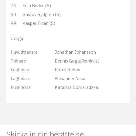
73
Edin Berbic (S)
90
Gustav Rydgren (S)
99
Kasper Tidén (S)
Övriga
Huvudtränare
Jonathan Johansson
Tränare
Dennis Gogaj Jernkvist
Lagledare
Patrik Rehov
Lagledare
Alexander Nesic
Funktionär
Katarina Domaradzka
Skicka in din berättelse!