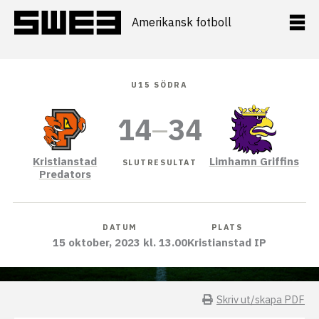
Hoppa
till
Amerikansk fotboll
innehåll
U15 SÖDRA
14
–
34
Kristianstad
Limhamn Griffins
SLUTRESULTAT
Predators
DATUM
PLATS
15 oktober, 2023 kl. 13.00
Kristianstad IP
Skriv ut/skapa PDF