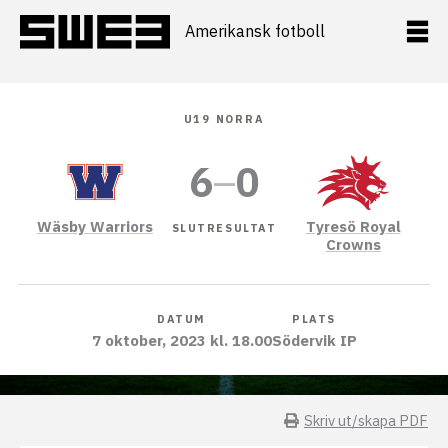
Hoppa
till
Amerikansk fotboll
innehåll
U19 NORRA
6
–
0
Wäsby Warriors
Tyresö Royal
SLUTRESULTAT
Crowns
DATUM
PLATS
7 oktober, 2023 kl. 18.00
Södervik IP
Skriv ut/skapa PDF