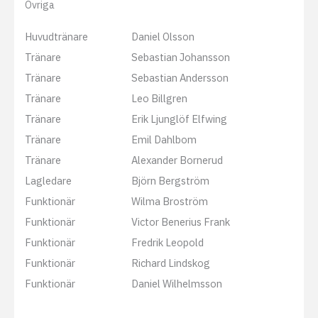
Övriga
Huvudtränare
Daniel Olsson
Tränare
Sebastian Johansson
Tränare
Sebastian Andersson
Tränare
Leo Billgren
Tränare
Erik Ljunglöf Elfwing
Tränare
Emil Dahlbom
Tränare
Alexander Bornerud
Lagledare
Björn Bergström
Funktionär
Wilma Broström
Funktionär
Victor Benerius Frank
Funktionär
Fredrik Leopold
Funktionär
Richard Lindskog
Funktionär
Daniel Wilhelmsson