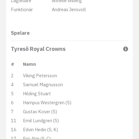
Lagledare
Annelie Wiberg
Funktionär
Andreas Jensvoll
Spelare
Tyresö Royal Crowns
#
Namn
2
Viking Petersson
4
Samuel Magnusson
5
Hilding Stuart
6
Hampus Westergren (S)
7
Gustav Koser (S)
11
Emil Lundgren (S)
16
Edvin Hedin (S, K)
17
Eric Alm (S, C)