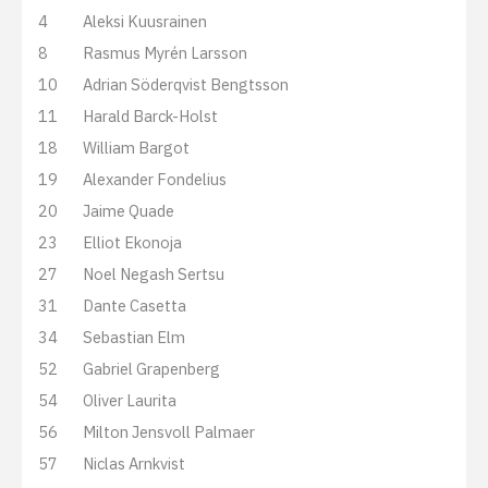
4
Aleksi Kuusrainen
8
Rasmus Myrén Larsson
10
Adrian Söderqvist Bengtsson
11
Harald Barck-Holst
18
William Bargot
19
Alexander Fondelius
20
Jaime Quade
23
Elliot Ekonoja
27
Noel Negash Sertsu
31
Dante Casetta
34
Sebastian Elm
52
Gabriel Grapenberg
54
Oliver Laurita
56
Milton Jensvoll Palmaer
57
Niclas Arnkvist