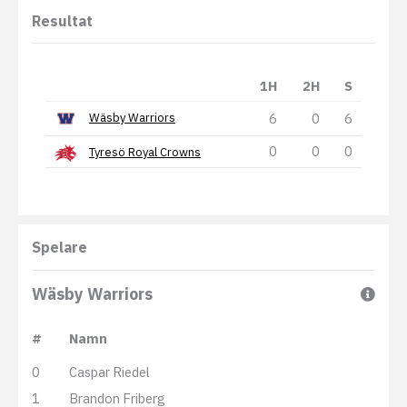
Resultat
1H
2H
S
6
0
6
Wäsby Warriors
0
0
0
Tyresö Royal Crowns
Spelare
Wäsby Warriors
#
Namn
0
Caspar Riedel
1
Brandon Friberg