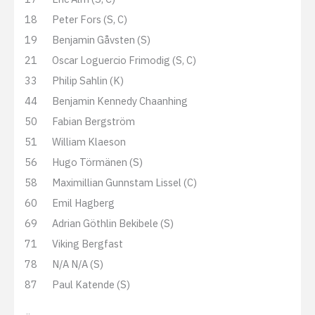
18
Peter Fors (S, C)
19
Benjamin Gåvsten (S)
21
Oscar Loguercio Frimodig (S, C)
33
Philip Sahlin (K)
44
Benjamin Kennedy Chaanhing
50
Fabian Bergström
51
William Klaeson
56
Hugo Törmänen (S)
58
Maximillian Gunnstam Lissel (C)
60
Emil Hagberg
69
Adrian Göthlin Bekibele (S)
71
Viking Bergfast
78
N/A N/A (S)
87
Paul Katende (S)