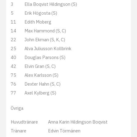
3
Ella Boqvist Hildingson (S)
5
Erik Högosta (S)
11
Edith Moberg
14
Max Hammond (S, C)
22
John Ekman (S, K, C)
25
Alva Juliusson Kollbrink
40
Douglas Parsons (S)
42
Elvin Gran (S, C)
75
Alex Karlsson (S)
76
Dexter Hahn (S, C)
77
Axel Kylberg (S)
Övriga
Huvudtränare
Anna Karin Hildingson Boqvist
Tränare
Edvin Törmänen