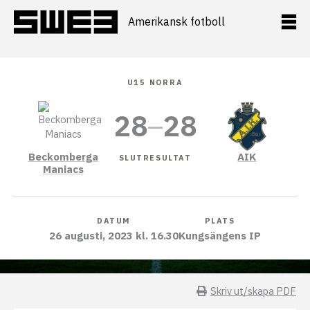
Hoppa
till
Amerikansk fotboll
innehåll
U15 NORRA
28
–
28
Beckomberga
AIK
SLUTRESULTAT
Maniacs
DATUM
PLATS
26 augusti, 2023 kl. 16.30
Kungsängens IP
Skriv ut/skapa PDF