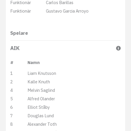
Funktionär
Carlos Barillas
Funktionär
Gustavo Garcia Arroyo
Spelare
AIK
#
Namn
1
Liam Knutsson
2
Kalle Knuth
4
Melvin Saglind
5
Alfred Olander
6
Elliot Ståby
7
Douglas Lund
8
Alexander Toth