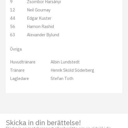
9
Zsombor Harsányi
12
Neil Gournay
44
Edgar Kuster
56
Hamon Rashid
63
Alexander Bylund
Övriga
Huvudtränare
Albin Lundstedt
Tränare
Henrik Sköld Söderberg
Lagledare
Stefan Toth
Skicka in din berättelse!