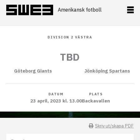
Hoppa
till
Amerikansk fotboll
innehåll
DIVISION 2 VÄSTRA
TBD
Göteborg Giants
Jönköping Spartans
DATUM
PLATS
23 april, 2023 kl. 13.00
Backavallen
Skriv ut/skapa PDF