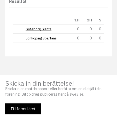
Resultat
1H
2H
S
0
0
0
Göteborg Giants
0
0
0
Jönköping Spartans
Skicka in din berättelse!
Skicka in en matchrapport eller berätta om en eldsjäl i din
förening. Ditt bidrag publiceras här på swe3.se.
Till formuläret