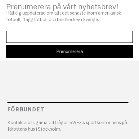
Prenumerera på vårt nyhetsbrev!
Håll dig uppdaterad om allt det senaste inom amerikansk
fotboll, flaggfotboll och landhockey i Sverige.
FÖRBUNDET
Kontakta oss gärna vid frågor. SWE3:s sportkontor finns på
Idrottens hus i Stockholm.