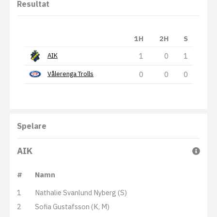
Resultat
1H
2H
S
1
0
1
AIK
0
0
0
Vålerenga Trolls
Spelare
AIK
#
Namn
1
Nathalie Svanlund Nyberg (S)
2
Sofia Gustafsson (K, M)