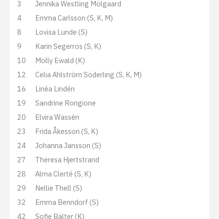
3
Jennika Westling Mölgaard
4
Emma Carlsson (S, K, M)
8
Lovisa Lunde (S)
9
Karin Segerros (S, K)
10
Molly Ewald (K)
12
Celia Ahlström Söderling (S, K, M)
16
Linéa Lindén
19
Sandrine Rongione
20
Elvira Wassén
23
Frida Åkesson (S, K)
24
Johanna Jansson (S)
27
Theresa Hjertstrand
28
Alma Clerté (S, K)
29
Nellie Thell (S)
32
Emma Benndorf (S)
42
Sofie Bälter (K)