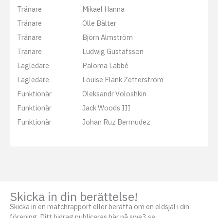
Tränare
Mikael Hanna
Tränare
Olle Bälter
Tränare
Björn Almström
Tränare
Ludwig Gustafsson
Lagledare
Paloma Labbé
Lagledare
Louise Flank Zetterström
Funktionär
Oleksandr Voloshkin
Funktionär
Jack Woods III
Funktionär
Johan Ruz Bermudez
Skicka in din berättelse!
Skicka in en matchrapport eller berätta om en eldsjäl i din
förening. Ditt bidrag publiceras här på swe3.se.