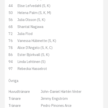
44
Elise Lefvedahl (S, K)
50
Helena Palm (S, K, M)
56
Julia Olsson (S, K)
68
Shantal Nagawa
72
Julia Flod
76
Vanessa Hübinette (S, K)
78
Alice D'Angelo (S, K, C)
86
Ester Björkvall (S, K)
94
Linda Lehtinen (S)
97
Rebecka Hasselrot
Övriga
Huvudtränare
John-Daniel Härtén Vinter
Tränare
Jimmy Engström
Tränare
Pedro Pinones Arce