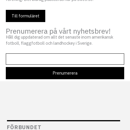
Till formuläret
Prenumerera på vårt nyhetsbrev!
Håll dig uppdaterad om allt det senaste inom amerikansk
fotboll, flaggfotboll och landhockey i Sverige.
FÖRBUNDET