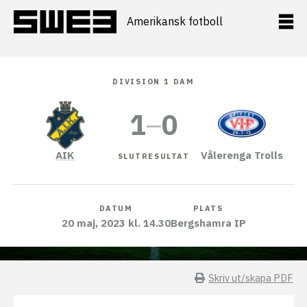
Hoppa
till
Amerikansk fotboll
innehåll
DIVISION 1 DAM
1
–
0
AIK
Vålerenga Trolls
SLUTRESULTAT
DATUM
PLATS
20 maj, 2023 kl. 14.30
Bergshamra IP
Skriv ut/skapa PDF