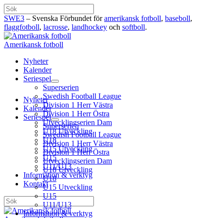
Hoppa
Sök
till
SWE3
– Svenska Förbundet för
amerikansk fotboll
,
baseboll
,
innehåll
flaggfotboll
,
lacrosse
,
landhockey
och
softboll
.
Amerikansk fotboll
Nyheter
Kalender
Seriespel
Superserien
Swedish Football League
Nyheter
Division 1 Herr Västra
Kalender
Division 1 Herr Östra
Seriespel
Utvecklingserien Dam
Superserien
U18 Utveckling
Swedish Football League
U18
Division 1 Herr Västra
U15 Utveckling
Division 1 Herr Östra
U15
Utvecklingserien Dam
U11/U13
U18 Utveckling
Information & verktyg
U18
Kontakt
U15 Utveckling
U15
Sök
U11/U13
Information & verktyg