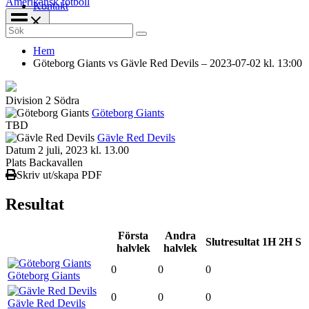
Amerikansk fotboll
Kontakt
Search
for:
Hem
Göteborg Giants vs Gävle Red Devils – 2023-07-02 kl. 13:00
Division 2 Södra
Göteborg Giants
TBD
Gävle Red Devils
Datum
2 juli, 2023 kl. 13.00
Plats
Backavallen
Skriv ut/skapa PDF
Resultat
Första
Andra
Slutresultat
1H
2H
S
halvlek
halvlek
0
0
0
Göteborg Giants
0
0
0
Gävle Red Devils