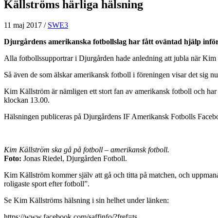
Källströms härliga hälsning
11 maj 2017
/
SWE3
Djurgårdens amerikanska fotbollslag har fått oväntad hjälp in
Alla fotbollssupportrar i Djurgården hade anledning att jubla när Kim 
Så även de som älskar amerikansk fotboll i föreningen visar det sig nu
Kim Källström är nämligen ett stort fan av amerikansk fotboll och ha
klockan 13.00.
Hälsningen publiceras på Djurgårdens IF Amerikansk Fotbolls Faceb
Kim Källström ska gå på fotboll – amerikansk fotboll.
Foto:
Jonas Riedel, Djurgården Fotboll.
Kim Källström kommer själv att gå och titta på matchen, och uppmanar 
roligaste sport efter fotboll”.
Se Kim Källströms hälsning i sin helhet under länken:
https://www.facebook.com/saffinfo/?fref=ts