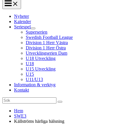
Nyheter
Kalender
Seriespel
Superserien
Swedish Football League
Division 1 Herr Västra
Division 1 Herr Östra
Utvecklingserien Dam
U18 Utveckling
U18
U15 Utveckling
U15
U11/U13
Information & verktyg
Kontakt
Search
for:
Hem
SWE3
Källströms härliga hälsning