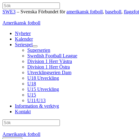
Hoppa
Sök
till
SWE3
– Svenska Förbundet för
amerikansk fotboll
,
baseboll
,
flaggfot
innehåll
Amerikansk fotboll
Nyheter
Kalender
Seriespel
Superserien
Swedish Football League
Division 1 Herr Västra
Division 1 Herr Östra
Utvecklingserien Dam
U18 Utveckling
U18
U15 Utveckling
U15
U11/U13
Information & verktyg
Kontakt
Sök
Amerikansk fotboll