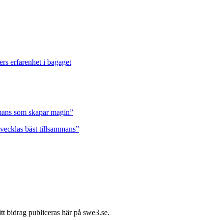
ers erfarenhet i bagaget
ammans som skapar magin”
tvecklas bäst tillsammans”
itt bidrag publiceras här på swe3.se.