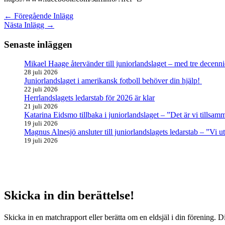
←
Föregående Inlägg
Nästa Inlägg
→
Senaste inläggen
Mikael Haage återvänder till juniorlandslaget – med tre decenni
28 juli 2026
Juniorlandslaget i amerikansk fotboll behöver din hjälp!
22 juli 2026
Herrlandslagets ledarstab för 2026 är klar
21 juli 2026
Katarina Eidsmo tillbaka i juniorlandslaget – ”Det är vi tills
19 juli 2026
Magnus Alnesjö ansluter till juniorlandslagets ledarstab – ”Vi u
19 juli 2026
Skicka in din berättelse!
Skicka in en matchrapport eller berätta om en eldsjäl i din förening. D