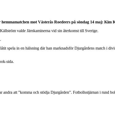
för hemmamatchen mot Västerås Roedeers på söndag 14 maj: Kim K
Källström valde Järnkaminerna vid sin återkomst till Sverige.
.
r låtit spela in en hälsning där han marknadsför Djurgårdens match i d
ook-sida.
andra att ”komma och stödja Djurgården”. Fotbollsstjärnan i rund boll 