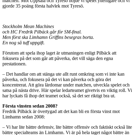
matchen. Mot Uppsala och Tyresö höjde vi spelet ytterligare och vi
gjorde 35 poäng första halvlek mot Tyresö.
Stockholm Mean Machines
och HC Fredrik Pilbäck går för SM-final.
Men först ska Limhamn Griffins besegras borta.
En nog så tuff uppgift.
Förutom att spela ihop laget är utmaningen enligt Pilbäck att
fokusera på det som går att påverka, det vill säga den egna
prestationen.
– Det handlar om att stänga ute allt runt omkring som vi inte kan
påverka, och fokusera på det vi kan påverka och göra det
koncentrerat. Att göra lärdomar under matchen, utveckla spelet och
satsa på nästa drive. Här spelar ledarteamet givetvis en viktig roll. Vi
har lyckats få ihop det teamet också, så det ser riktigt bra ut.
Första vinsten sedan 2008?
Fredrik Pilbäck är övertygad att det kan bli en första vinst mot
Limhamn sedan 2008:
– Vi har lite bättre defensiv, lite bättre offensiv och faktiskt också lite
bättre specialteams än Limhamn. Vi är på hela taget något bättre än