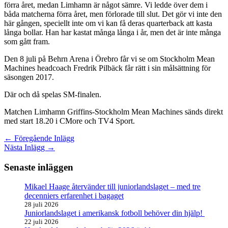
förra året, medan Limhamn är något sämre. Vi ledde över dem i
båda matcherna förra året, men förlorade till slut. Det gör vi inte den
här gången, speciellt inte om vi kan få deras quarterback att kasta
långa bollar. Han har kastat många långa i år, men det är inte många
som gått fram.
Den 8 juli på Behrn Arena i Örebro får vi se om Stockholm Mean
Machines headcoach Fredrik Pilbäck får rätt i sin målsättning för
säsongen 2017.
Där och då spelas SM-finalen.
Matchen Limhamn Griffins-Stockholm Mean Machines sänds direkt
med start 18.20 i CMore och TV4 Sport.
←
Föregående Inlägg
Nästa Inlägg
→
Senaste inläggen
Mikael Haage återvänder till juniorlandslaget – med tre
decenniers erfarenhet i bagaget
28 juli 2026
Juniorlandslaget i amerikansk fotboll behöver din hjälp!
22 juli 2026