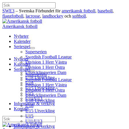
Hoppa
Sök
till
SWE3
– Svenska Förbundet för
amerikansk fotboll
,
baseboll
,
innehåll
flaggfotboll
,
lacrosse
,
landhockey
och
softboll
.
Amerikansk fotboll
Nyheter
Kalender
Seriespel
Superserien
Swedish Football League
Nyheter
Division 1 Herr Västra
Kalender
Division 1 Herr Östra
Seriespel
Utvecklingserien Dam
Superserien
U18 Utveckling
Swedish Football League
U18
Division 1 Herr Västra
U15 Utveckling
Division 1 Herr Östra
U15
Utvecklingserien Dam
U11/U13
U18 Utveckling
Information & verktyg
U18
Kontakt
U15 Utveckling
U15
Sök
U11/U13
Information & verktyg