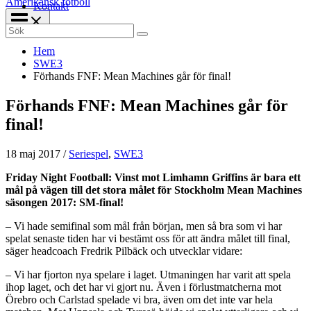
Amerikansk fotboll
Kontakt
Search
for:
Hem
SWE3
Förhands FNF: Mean Machines går för final!
Förhands FNF: Mean Machines går för
final!
18 maj 2017
/
Seriespel
,
SWE3
Friday Night Football: Vinst mot Limhamn Griffins är bara ett
mål på vägen till det stora målet för Stockholm Mean Machines
säsongen 2017: SM-final!
– Vi hade semifinal som mål från början, men så bra som vi har
spelat senaste tiden har vi bestämt oss för att ändra målet till final,
säger headcoach Fredrik Pilbäck och utvecklar vidare:
– Vi har fjorton nya spelare i laget. Utmaningen har varit att spela
ihop laget, och det har vi gjort nu. Även i förlustmatcherna mot
Örebro och Carlstad spelade vi bra, även om det inte var hela