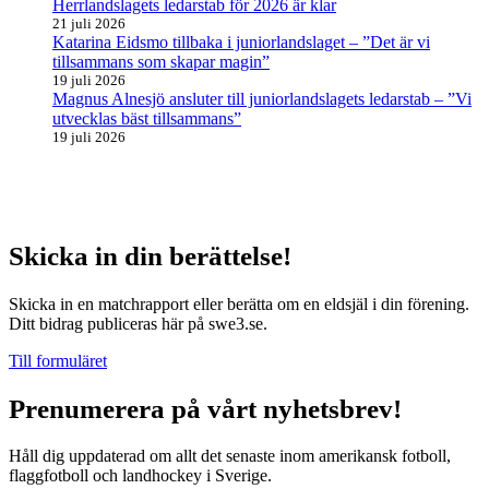
Herrlandslagets ledarstab för 2026 är klar
21 juli 2026
Katarina Eidsmo tillbaka i juniorlandslaget – ”Det är vi
tillsammans som skapar magin”
19 juli 2026
Magnus Alnesjö ansluter till juniorlandslagets ledarstab – ”Vi
utvecklas bäst tillsammans”
19 juli 2026
Skicka in din berättelse!
Skicka in en matchrapport eller berätta om en eldsjäl i din förening.
Ditt bidrag publiceras här på swe3.se.
Till formuläret
Prenumerera på vårt nyhetsbrev!
Håll dig uppdaterad om allt det senaste inom amerikansk fotboll,
flaggfotboll och landhockey i Sverige.