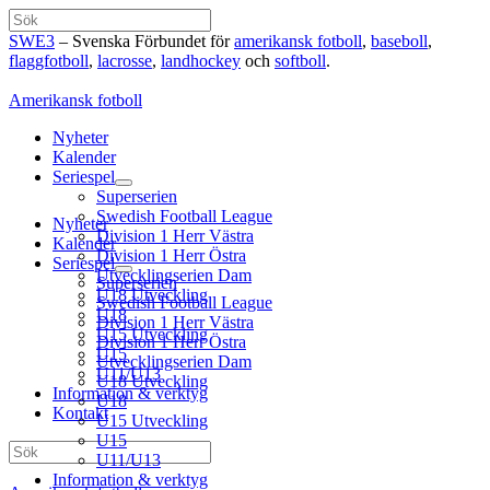
Hoppa
Sök
till
SWE3
– Svenska Förbundet för
amerikansk fotboll
,
baseboll
,
innehåll
flaggfotboll
,
lacrosse
,
landhockey
och
softboll
.
Amerikansk fotboll
Nyheter
Kalender
Seriespel
Superserien
Swedish Football League
Nyheter
Division 1 Herr Västra
Kalender
Division 1 Herr Östra
Seriespel
Utvecklingserien Dam
Superserien
U18 Utveckling
Swedish Football League
U18
Division 1 Herr Västra
U15 Utveckling
Division 1 Herr Östra
U15
Utvecklingserien Dam
U11/U13
U18 Utveckling
Information & verktyg
U18
Kontakt
U15 Utveckling
U15
Sök
U11/U13
Information & verktyg