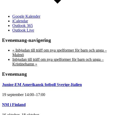
Google Kalender
iCalendar
Outlook 365
Outlook Live
Evenemang-navigering
«
Inbjudan till träff om nya spelformer för barn och unga –
Malmö
Inbjudan till träff om nya spelformer för barn och unga –
Kristinehamn
»
Evenemang
Junior-EM Amerikansk fotboll Sverige-Italien
19 september 14:00
–
17:00
NM i Finland
16 oktober
–
18 oktober