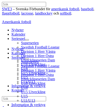
Hoppa
Sök
till
SWE3
– Svenska Förbundet för
amerikansk fotboll
,
baseboll
,
innehåll
flaggfotboll
,
lacrosse
,
landhockey
och
softboll
.
Amerikansk fotboll
Nyheter
Kalender
Seriespel
Superserien
Swedish Football League
Nyheter
Division 1 Herr Västra
Kalender
Division 1 Herr Östra
Seriespel
Utvecklingserien Dam
Superserien
U18 Utveckling
Swedish Football League
U18
Division 1 Herr Västra
U15 Utveckling
Division 1 Herr Östra
U15
Utvecklingserien Dam
U11/U13
U18 Utveckling
Information & verktyg
U18
Kontakt
U15 Utveckling
U15
Sök
U11/U13
Information & verktyg