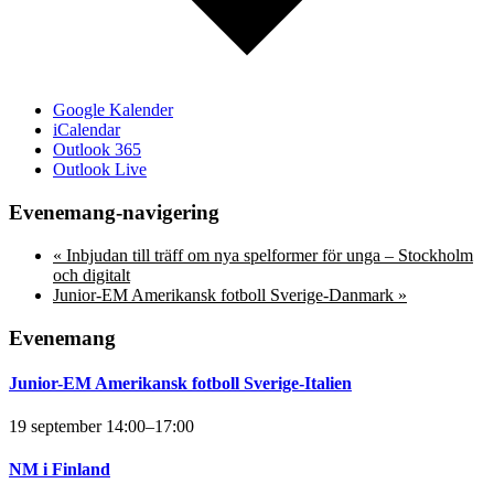
Google Kalender
iCalendar
Outlook 365
Outlook Live
Evenemang-navigering
«
Inbjudan till träff om nya spelformer för unga – Stockholm
och digitalt
Junior-EM Amerikansk fotboll Sverige-Danmark
»
Evenemang
Junior-EM Amerikansk fotboll Sverige-Italien
19 september 14:00
–
17:00
NM i Finland