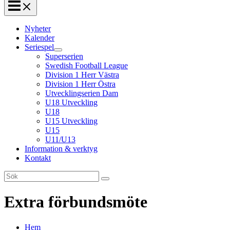
Nyheter
Kalender
Seriespel
Superserien
Swedish Football League
Division 1 Herr Västra
Division 1 Herr Östra
Utvecklingserien Dam
U18 Utveckling
U18
U15 Utveckling
U15
U11/U13
Information & verktyg
Kontakt
Search
for:
Extra förbundsmöte
Hem