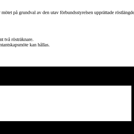
r mötet på grundval av den utav förbundsstyrelsen upprättade röstlängd
mt två rösträknare.
entantskapsmöte kan hållas.