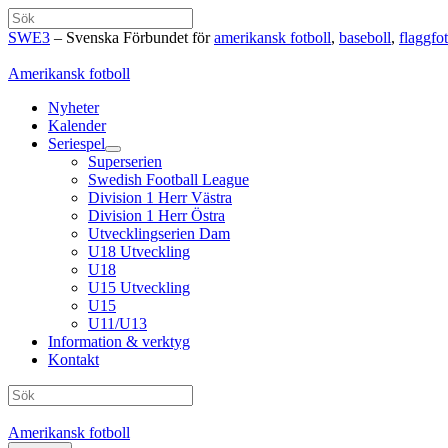
Hoppa
Sök
till
SWE3
– Svenska Förbundet för
amerikansk fotboll
,
baseboll
,
flaggfot
innehåll
Amerikansk fotboll
Nyheter
Kalender
Seriespel
Superserien
Swedish Football League
Division 1 Herr Västra
Division 1 Herr Östra
Utvecklingserien Dam
U18 Utveckling
U18
U15 Utveckling
U15
U11/U13
Information & verktyg
Kontakt
Sök
Amerikansk fotboll