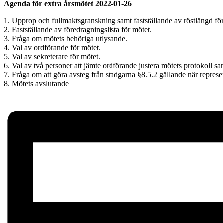
Agenda för extra årsmötet 2022-01-26
1. Upprop och fullmaktsgranskning samt fastställande av röstlängd fö
2. Fastställande av föredragningslista för mötet.
3. Fråga om mötets behöriga utlysande.
4. Val av ordförande för mötet.
5. Val av sekreterare för mötet.
6. Val av två personer att jämte ordförande justera mötets protokoll sa
7. Fråga om att göra avsteg från stadgarna §8.5.2 gällande när repres
8. Mötets avslutande