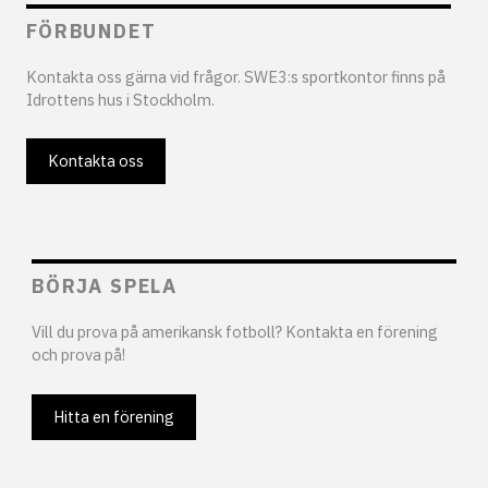
FÖRBUNDET
Kontakta oss gärna vid frågor. SWE3:s sportkontor finns på
Idrottens hus i Stockholm.
Kontakta oss
BÖRJA SPELA
Vill du prova på amerikansk fotboll? Kontakta en förening
och prova på!
Hitta en förening