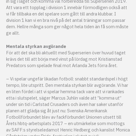
in sig i laget och komma väl förberedda till Superserien 2019.
Att vara ett topplag i division 1 innebär förmodligen också att
vi får tillbaka en del spelare som gått till andra klubbar. I
division 1 kan vi en bra nivå på det antal träningar som passar
dem. Hellre många som ger något hela tiden än få som måste
ge allt.
Mentala styrkan avgörande
För att det ska bli aktuellt med Superserien över huvud taget
krävs det till att börja med vinst på lördag mot Kristianstad
Predators som spelade final mot Arlanda Jets förra året.
– Vi spelar ungefär likadan fotboll: snabbt standardspel i högt
tempo, lite utspritt. Den mentala styrkan blir avgörande. Vi har
en liten fördel i att vi spelar hemma tack vare att vi rankades
etta i slutspelet, säger Marcus Juhlin valde att ”komma ut”
under sin tid i Carlstad Crusaders och även har saker utanför
planen att glädja sig åt just nu: Svenska Amerikansk
Fotbollförbundet blev av fackförbundet Unionen utsett till
Årets hbtq-arbetsplats 2017 – en utmärkelse som mottogs
av SAFF:s styrelseledamot Henric Hedberg och kanslist Monica