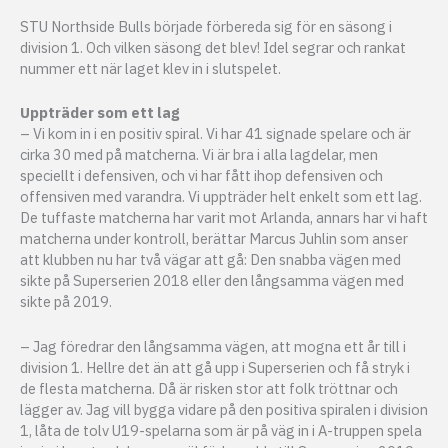
STU Northside Bulls började förbereda sig för en säsong i
division 1. Och vilken säsong det blev! Idel segrar och rankat
nummer ett när laget klev in i slutspelet.
Uppträder som ett lag
– Vi kom in i en positiv spiral. Vi har 41 signade spelare och är
cirka 30 med på matcherna. Vi är bra i alla lagdelar, men
speciellt i defensiven, och vi har fått ihop defensiven och
offensiven med varandra. Vi uppträder helt enkelt som ett lag.
De tuffaste matcherna har varit mot Arlanda, annars har vi haft
matcherna under kontroll, berättar Marcus Juhlin som anser
att klubben nu har två vägar att gå: Den snabba vägen med
sikte på Superserien 2018 eller den långsamma vägen med
sikte på 2019.
– Jag föredrar den långsamma vägen, att mogna ett år till i
division 1. Hellre det än att gå upp i Superserien och få stryk i
de flesta matcherna. Då är risken stor att folk tröttnar och
lägger av. Jag vill bygga vidare på den positiva spiralen i division
1, låta de tolv U19-spelarna som är på väg in i A-truppen spela