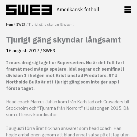
Hoppa
till
Amerikansk fotboll
innehåll
Hem
SWE3
Tjurigt gäng skyndar långsamt
Tjurigt gäng skyndar långsamt
16 augusti 2017
/
SWE3
I mars drog sig laget ur Superserien. Nu är det full fart
framåt med många spelare, idel segrar och semifinal i
division 1 i helgen mot Kristianstad Predators. STU
Northside Bulls är ett tjurigt gäng som inte ger upp i
första taget.
Head coach Marcus Juhlin kom från Karlstad och Crusaders till
Stockholm och ”Tjurarna från Norrort” till säsongen 2015. Då
som offensiv koordinator.
I augusti förra året fick han ansvaret som head coach. Han
höjde ambitionen genom att bland annat satsa på ett lag utan