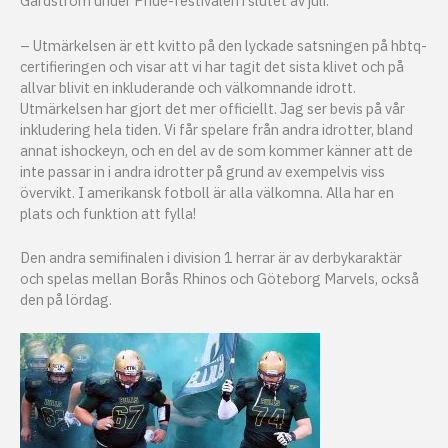
Gårdström under Pride-festivalen i slutet av juli.
– Utmärkelsen är ett kvitto på den lyckade satsningen på hbtq-
certifieringen och visar att vi har tagit det sista klivet och på
allvar blivit en inkluderande och välkomnande idrott.
Utmärkelsen har gjort det mer officiellt. Jag ser bevis på vår
inkludering hela tiden. Vi får spelare från andra idrotter, bland
annat ishockeyn, och en del av de som kommer känner att de
inte passar in i andra idrotter på grund av exempelvis viss
övervikt. I amerikansk fotboll är alla välkomna. Alla har en
plats och funktion att fylla!
Den andra semifinalen i division 1 herrar är av derbykaraktär
och spelas mellan Borås Rhinos och Göteborg Marvels, också
den på lördag.