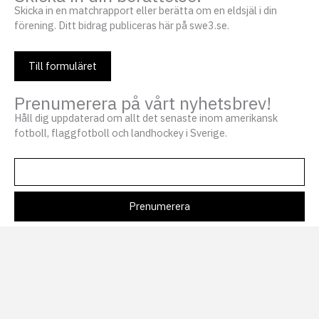
Skicka in en matchrapport eller berätta om en eldsjäl i din
förening. Ditt bidrag publiceras här på swe3.se.
Till formuläret
Prenumerera på vårt nyhetsbrev!
Håll dig uppdaterad om allt det senaste inom amerikansk
fotboll, flaggfotboll och landhockey i Sverige.