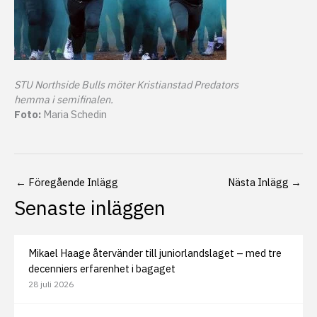
STU Northside Bulls möter Kristianstad Predators
hemma i semifinalen.
Foto:
Maria Schedin
←
Föregående Inlägg
Nästa Inlägg
→
Senaste inläggen
Mikael Haage återvänder till juniorlandslaget – med tre
decenniers erfarenhet i bagaget
28 juli 2026