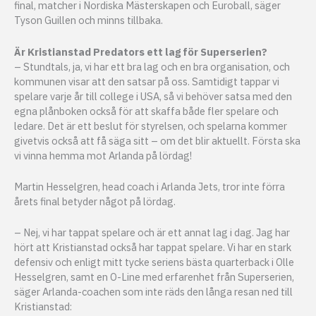
final, matcher i Nordiska Mästerskapen och Euroball, säger
Tyson Guillen och minns tillbaka.
Är Kristianstad Predators ett lag för Superserien?
– Stundtals, ja, vi har ett bra lag och en bra organisation, och
kommunen visar att den satsar på oss. Samtidigt tappar vi
spelare varje år till college i USA, så vi behöver satsa med den
egna plånboken också för att skaffa både fler spelare och
ledare. Det är ett beslut för styrelsen, och spelarna kommer
givetvis också att få säga sitt – om det blir aktuellt. Första ska
vi vinna hemma mot Arlanda på lördag!
Martin Hesselgren, head coach i Arlanda Jets, tror inte förra
årets final betyder något på lördag.
– Nej, vi har tappat spelare och är ett annat lag i dag. Jag har
hört att Kristianstad också har tappat spelare. Vi har en stark
defensiv och enligt mitt tycke seriens bästa quarterback i Olle
Hesselgren, samt en O-Line med erfarenhet från Superserien,
säger Arlanda-coachen som inte räds den långa resan ned till
Kristianstad: