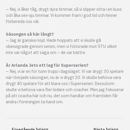
– Nej, vi åker tåg, drygt dyra timmar, så vi slipper sitta i en buss
och åka sex-sju timmar. Vi kommer fram i god tid och hinner
förbereda oss väl.
Säsongen så här långt?
– Jag är ganska nöjd. Hade hoppats att vi skulle gå
obesegrade genom serien, men vi förlorade mot STU vilket
inte var något att säga om – de var bättre.
Är Arlanda Jets ett lag för Superserien?
– Nej, vi är en för tunn trupp i dagsläget. Vi var drygt 30 spelare
när i började säsongen, nu är vi drygt 20. Vi skulle behöva vara
drygt 40 spelare för att klara oss i Superserien. Dessutom
skulle vi behöva vara fler ledare och coacher. Men jag fokuserar
på att coacha här och nu, det som handlar om framtiden får
andra i föreningen ta hand om.
←
Föregående Inlägg
Nästa Inlägg
→