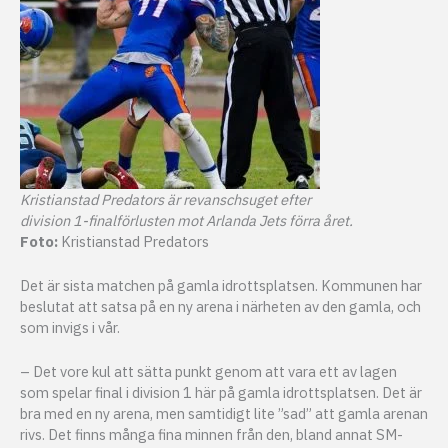
Kristianstad Predators är revanschsuget efter
division 1-finalförlusten mot Arlanda Jets förra året.
Foto:
Kristianstad Predators
Det är sista matchen på gamla idrottsplatsen. Kommunen har
beslutat att satsa på en ny arena i närheten av den gamla, och
som invigs i vår.
– Det vore kul att sätta punkt genom att vara ett av lagen
som spelar final i division 1 här på gamla idrottsplatsen. Det är
bra med en ny arena, men samtidigt lite ”sad” att gamla arenan
rivs. Det finns många fina minnen från den, bland annat SM-