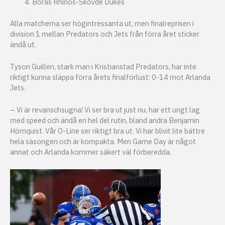
Borås Rhinos-Skövde Dukes
Alla matcherna ser högintressanta ut, men finalreprisen i
division 1 mellan Predators och Jets från förra året sticker
ändå ut.
Tyson Guillen, stark man i Kristianstad Predators, har inte
riktigt kunna släppa förra årets finalförlust: 0-14 mot Arlanda
Jets.
– Vi är revanschsugna! Vi ser bra ut just nu, har ett ungt lag
med speed och ändå en hel del rutin, bland andra Benjamin
Hörnquist. Vår O-Line ser riktigt bra ut. Vi har blivit lite bättre
hela säsongen och är kompakta. Men Game Day är något
annat och Arlanda kommer säkert väl förberedda.