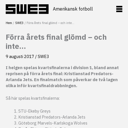
Hoppa
till
Amerikansk fotboll
innehåll
Hem
SWE3
Förra årets final glömd – och inte…
Förra årets final glömd – och
inte…
9 augusti 2017
/
SWE3
I helgen spelas kvartsfinalerna i division 1, bland annat
reprisen på förra årets final: Kristianstad Predators-
Arlanda Jets. En finalmatch som påverkar de två lagen
olika inför kvartsfinaldrabbningen.
Så här spelas kvartsfinalerna:
STU-Ekeby Greys
Kristianstad Predators-Arlanda Jets
Göteborg Marvels-Karlskoga Wolves