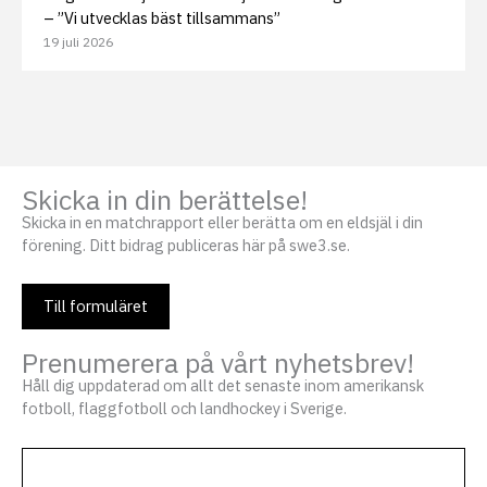
– ”Vi utvecklas bäst tillsammans”
19 juli 2026
Skicka in din berättelse!
Skicka in en matchrapport eller berätta om en eldsjäl i din
förening. Ditt bidrag publiceras här på swe3.se.
Till formuläret
Prenumerera på vårt nyhetsbrev!
Håll dig uppdaterad om allt det senaste inom amerikansk
fotboll, flaggfotboll och landhockey i Sverige.