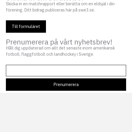
Skicka in en matchrapport eller berätta om en eldsjäl i din
förening. Ditt bidrag publiceras här på swe3.se.
Till formuläret
Prenumerera på vårt nyhetsbrev!
Håll dig uppdaterad om allt det senaste inom amerikansk
fotboll, flaggfotboll och landhockey i Sverige.