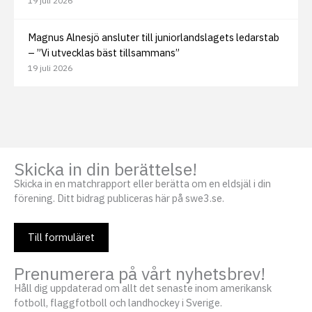
19 juli 2026
Magnus Alnesjö ansluter till juniorlandslagets ledarstab
– ”Vi utvecklas bäst tillsammans”
19 juli 2026
Skicka in din berättelse!
Skicka in en matchrapport eller berätta om en eldsjäl i din
förening. Ditt bidrag publiceras här på swe3.se.
Till formuläret
Prenumerera på vårt nyhetsbrev!
Håll dig uppdaterad om allt det senaste inom amerikansk
fotboll, flaggfotboll och landhockey i Sverige.