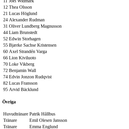
11
Joel Widmark
12
Thea Olsson
21
Lucas Höglund
24
Alexander Rudman
31
Oliver Lundberg Magnusson
44
Liam Brunstedt
52
Edwin Storhagen
55
Bjærke Sachse Kristensen
60
Axel Strandén Varga
66
Lion Kiviluoto
70
Loke Vikberg
72
Benjamin Wall
74
Edvin Jonzon Rudqvist
82
Lucas Fransson
95
Arvid Bäcklund
Övriga
Huvudtränare
Patrik Hållbus
Tränare
Emil Olesen Jansson
Tränare
Emma Englund