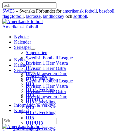
Hoppa
Sök
till
SWE3
– Svenska Förbundet för
amerikansk fotboll
,
baseboll
,
innehåll
flaggfotboll
,
lacrosse
,
landhockey
och
softboll
.
Amerikansk fotboll
Nyheter
Kalender
Seriespel
Superserien
Swedish Football League
Nyheter
Division 1 Herr Västra
Kalender
Division 1 Herr Östra
Seriespel
Utvecklingserien Dam
Superserien
U18 Utveckling
Swedish Football League
U18
Division 1 Herr Västra
U15 Utveckling
Division 1 Herr Östra
U15
Utvecklingserien Dam
U11/U13
U18 Utveckling
Information & verktyg
U18
Kontakt
U15 Utveckling
U15
Sök
U11/U13
Information & verktyg