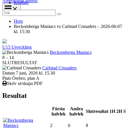
Amerikansk fotboll
Kontakt
Search
for:
Hem
Beckomberga Maniacs vs Carlstad Crusaders – 2026-06-07
kl. 15:30
U15 Utveckling
Beckomberga Maniacs
8
–
14
SLUTRESULTAT
Carlstad Crusaders
Datum
7 juni, 2026 kl. 15.30
Plats
Örebro, plan A
Skriv ut/skapa PDF
Resultat
Första
Andra
Slutresultat
1H
2H
S
halvlek
halvlek
2
6
8