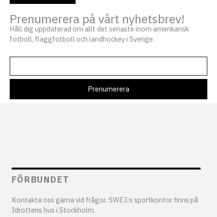
Prenumerera på vårt nyhetsbrev!
Håll dig uppdaterad om allt det senaste inom amerikansk
fotboll, flaggfotboll och landhockey i Sverige.
FÖRBUNDET
Kontakta oss gärna vid frågor. SWE3:s sportkontor finns på
Idrottens hus i Stockholm.