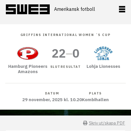
Hoppa
till
Amerikansk fotboll
innehåll
GRIFFINS INTERNATIONAL WOMEN ´S CUP
22
–
0
Hamburg Pioneers
Lohja Lionesses
SLUTRESULTAT
Amazons
DATUM
PLATS
29 november, 2025 kl. 10.20
Kombihallen
Skriv ut/skapa PDF