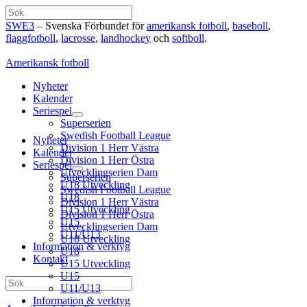
Hoppa
Sök
till
SWE3
– Svenska Förbundet för
amerikansk fotboll
,
baseboll
,
innehåll
flaggfotboll
,
lacrosse
,
landhockey
och
softboll
.
Amerikansk fotboll
Nyheter
Kalender
Seriespel
Superserien
Swedish Football League
Nyheter
Division 1 Herr Västra
Kalender
Division 1 Herr Östra
Seriespel
Utvecklingserien Dam
Superserien
U18 Utveckling
Swedish Football League
U18
Division 1 Herr Västra
U15 Utveckling
Division 1 Herr Östra
U15
Utvecklingserien Dam
U11/U13
U18 Utveckling
Information & verktyg
U18
Kontakt
U15 Utveckling
U15
Sök
U11/U13
Information & verktyg