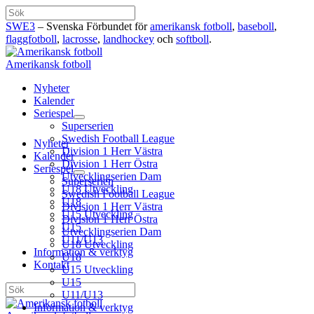
Hoppa
Sök
till
SWE3
– Svenska Förbundet för
amerikansk fotboll
,
baseboll
,
innehåll
flaggfotboll
,
lacrosse
,
landhockey
och
softboll
.
Amerikansk fotboll
Nyheter
Kalender
Seriespel
Superserien
Swedish Football League
Nyheter
Division 1 Herr Västra
Kalender
Division 1 Herr Östra
Seriespel
Utvecklingserien Dam
Superserien
U18 Utveckling
Swedish Football League
U18
Division 1 Herr Västra
U15 Utveckling
Division 1 Herr Östra
U15
Utvecklingserien Dam
U11/U13
U18 Utveckling
Information & verktyg
U18
Kontakt
U15 Utveckling
U15
Sök
U11/U13
Information & verktyg